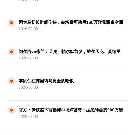
洽
因为乌切长时间伤缺，赫塔费可动用160万欧元薪资空间
2026-08-08
注册新援
切尔西vs米兰：莱奥、帕尔默首发，维尔贝克、莫德里
2026-08-08
奇领衔
李刚仁在韩国请马竞全队吃饭
2026-08-08
官方：伊镇签下富勒姆中场卢基奇；据悉转会费900万镑
2026-08-08