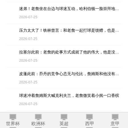
迷弟！老詹坐在台边与球迷互动，哈利伯顿一脸崇拜地看着
2026-07-25
压力太大了！铁林曾言：和老詹一起打球是馈赠，也是困扰
2026-07-25
拉塞尔此前：老詹的处事方式成就了他的伟大，他是没有缺点的球员
2026-07-25
皮蓬此前：乔丹的竞争心态无与伦比，詹姆斯和他没有可比性
2026-07-25
球迷冲着詹姆斯大喊克利夫兰，老詹微笑着小抿一口香槟
2026-07-25
天选之子！2001年，年仅16岁的詹姆斯参加阿迪达斯的训练营
世界杯
欧洲杯
英超
西甲
意甲
2026-07-25