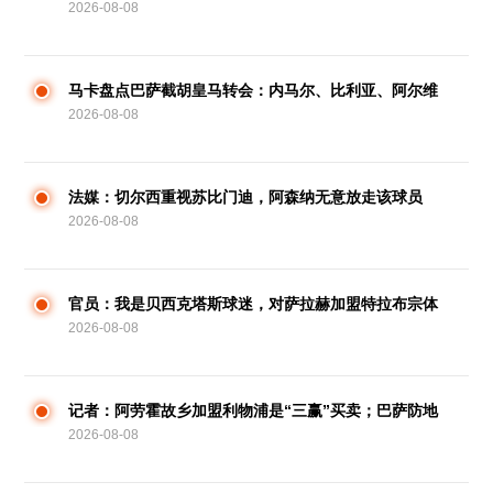
2026-08-08
达成协议
马卡盘点巴萨截胡皇马转会：内马尔、比利亚、阿尔维
2026-08-08
斯在列
法媒：切尔西重视苏比门迪，阿森纳无意放走该球员
2026-08-08
官员：我是贝西克塔斯球迷，对萨拉赫加盟特拉布宗体
2026-08-08
育很绝望
记者：阿劳霍故乡加盟利物浦是“三赢”买卖；巴萨防地
2026-08-08
有多种选项