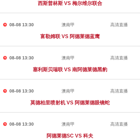
西斯普林斯 VS 梅尔维尔联合
08-08 13:30
澳南甲
高清直播
富勒姆联 VS 阿德莱德蓝鹰
08-08 13:30
澳南甲
高清直播
塞利斯贝瑞联 VS 南阿德莱德黑豹
08-08 13:30
澳南甲
高清直播
莫德柏里喷射机 VS 阿德莱德眼镜蛇
08-08 13:30
澳南甲
高清直播
阿德莱德SC VS 科夫