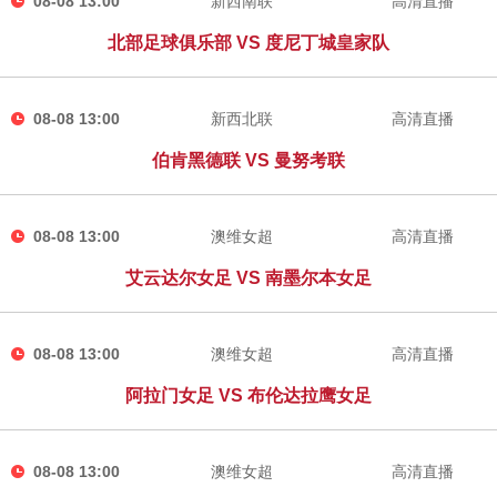
08-08 13:00
新西南联
高清直播
北部足球俱乐部 VS 度尼丁城皇家队
08-08 13:00
新西北联
高清直播
伯肯黑德联 VS 曼努考联
08-08 13:00
澳维女超
高清直播
艾云达尔女足 VS 南墨尔本女足
08-08 13:00
澳维女超
高清直播
阿拉门女足 VS 布伦达拉鹰女足
08-08 13:00
澳维女超
高清直播