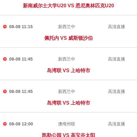
新南威尔士大学U20 VS 悉尼奥林匹克U20
08-08 11:15
新西兰中
高清直播
佩托内 VS 威斯顿沙伯
08-08 11:45
新西兰中
高清直播
岛湾联 VS 上哈特市
08-08 11:45
新西兰中
高清直播
岛湾联 VS 上哈特市
08-08 12:00
澳维州联
高清直播
凯勒公园 VS 高宝谷太阳