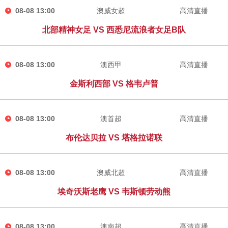
08-08 13:00
澳威女超
高清直播
北部精神女足 VS 西悉尼流浪者女足B队
08-08 13:00
澳西甲
高清直播
金斯利西部 VS 格韦卢普
08-08 13:00
澳首超
高清直播
布伦达贝拉 VS 塔格拉诺联
08-08 13:00
澳威北超
高清直播
埃奇沃斯老鹰 VS 韦斯顿劳动熊
08-08 13:00
澳南超
高清直播