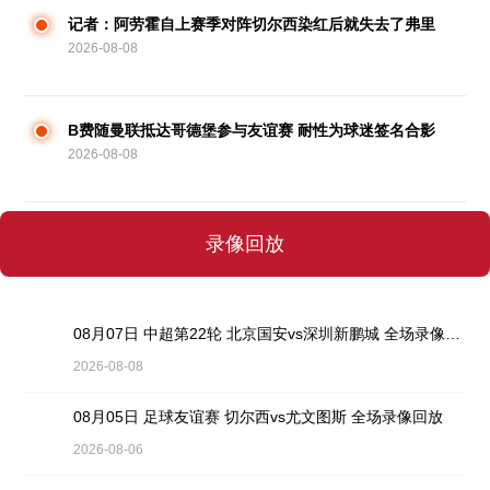
记者：阿劳霍自上赛季对阵切尔西染红后就失去了弗里
2026-08-08
克的信赖
B费随曼联抵达哥德堡参与友谊赛 耐性为球迷签名合影
2026-08-08
录像回放
08月07日 中超第22轮 北京国安vs深圳新鹏城 全场录像回放
2026-08-08
08月05日 足球友谊赛 切尔西vs尤文图斯 全场录像回放
2026-08-06