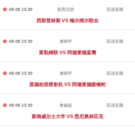
08-08 13:30
新西北联
高清直播
西斯普林斯 VS 梅尔维尔联合
08-08 13:30
澳南甲
高清直播
富勒姆联 VS 阿德莱德蓝鹰
08-08 13:30
澳南甲
高清直播
莫德柏里喷射机 VS 阿德莱德眼镜蛇
08-08 13:30
澳威超
高清直播
新南威尔士大学 VS 悉尼奥林匹克