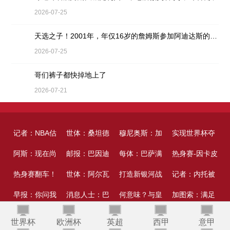
2026-07-25
天选之子！2001年，年仅16岁的詹姆斯参加阿迪达斯的训练营
2026-07-25
哥们裤子都快掉地上了
2026-07-21
记者：NBA估
世体：桑坦德
穆尼奥斯：加
实现世界杯夺
计下周发布
阿斯：现在尚
拒放萨利纳
邮报：巴因迪
盟利物浦是我
每体：巴萨满
冠许诺！加维
热身赛-因卡皮
2026-27赛季
无球队报价费
热身赛翻车！
斯，巴萨仅出
尔获准赴西班
世体：阿尔瓦
从小的愿望，
足科尔特斯的
打造新银河战
把头发染成粉
耶破门难救主
记者：内托被
完好路程
兰-托雷斯；巴
大巴黎0-3不敌
早报：你问我
价600万欧
牙体检，行将
雷斯若真想
消息人士：巴
会为这件球衣
体现，球员或
舰！穆帅发动
何意味？与皇
色
阿森纳1-3贝蒂
切尔西标价
加图索：满足
萨对其采访言
西乙队马略卡
要去向何方
国米力拒英超
租赁加盟塞尔
走，可直接奉
萨挨近以共800
斯帕莱蒂：伊
拼尽全力
许留在一线队
大清洗方案 6
马商谈续约后
跟队记者：我
斯
7000万镑，曼
球员斗志，拉
斯基拉：阿拉
世界杯
欧洲杯
英超
西甲
意甲