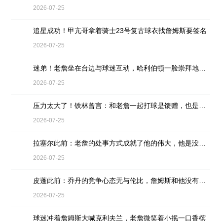
2026-07-25
追星成功！甲亢哥拿着骑士23号复古球衣找詹姆斯要签名
2026-07-25
迷弟！老詹坐在台边与球迷互动，哈利伯顿一脸崇拜地看着
2026-07-25
压力太大了！铁林曾言：和老詹一起打球是馈赠，也是困扰
2026-07-25
拉塞尔此前：老詹的处事方式成就了他的伟大，他是没有缺点的球员
2026-07-25
皮蓬此前：乔丹的竞争心态无与伦比，詹姆斯和他没有可比性
2026-07-25
球迷冲着詹姆斯大喊克利夫兰，老詹微笑着小抿一口香槟