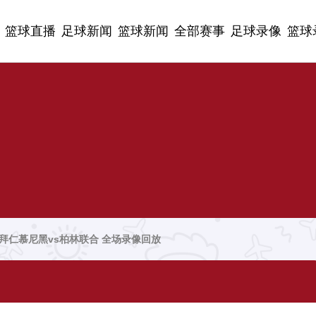
篮球直播
足球新闻
篮球新闻
全部赛事
足球录像
篮球
轮 拜仁慕尼黑vs柏林联合 全场录像回放