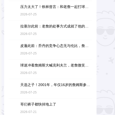
压力太大了！铁林曾言：和老詹一起打球是馈赠，也是困扰
2026-07-25
拉塞尔此前：老詹的处事方式成就了他的伟大，他是没有缺点的球员
2026-07-25
皮蓬此前：乔丹的竞争心态无与伦比，詹姆斯和他没有可比性
2026-07-25
球迷冲着詹姆斯大喊克利夫兰，老詹微笑着小抿一口香槟
2026-07-25
天选之子！2001年，年仅16岁的詹姆斯参加阿迪达斯的训练营
2026-07-25
哥们裤子都快掉地上了
2026-07-21