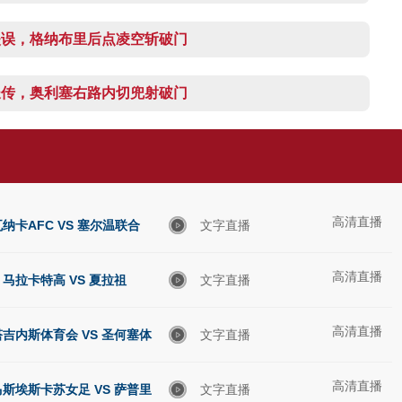
失误，格纳布里后点凌空斩破门
长传，奥利塞右路内切兜射破门
高清直播
纳卡AFC VS 塞尔温联合
文字直播
高清直播
马拉卡特高 VS 夏拉祖
文字直播
高清直播
吉内斯体育会 VS 圣何塞体
文字直播
高清直播
育
斯埃斯卡苏女足 VS 萨普里
文字直播