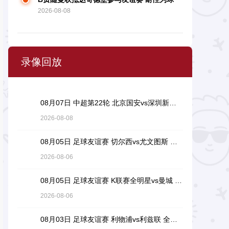
2026-08-08
迷签名合影
录像回放
08月07日 中超第22轮 北京国安vs深圳新鹏城 全场录像回放
2026-08-08
08月05日 足球友谊赛 切尔西vs尤文图斯 全场录像回放
2026-08-06
08月05日 足球友谊赛 K联赛全明星vs曼城 全场录像回放
2026-08-06
08月03日 足球友谊赛 利物浦vs利兹联 全场录像回放