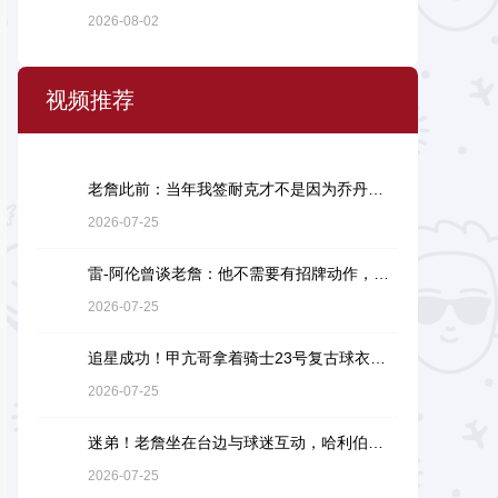
2026-08-02
视频推荐
老詹此前：当年我签耐克才不是因为乔丹，而是7年9000万天价合同
2026-07-25
雷-阿伦曾谈老詹：他不需要有招牌动作，直接碾压对手就行
2026-07-25
追星成功！甲亢哥拿着骑士23号复古球衣找詹姆斯要签名
2026-07-25
迷弟！老詹坐在台边与球迷互动，哈利伯顿一脸崇拜地看着
2026-07-25