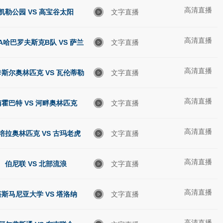
高清直播
凯勒公园 VS 高宝谷太阳
文字直播
高清直播
A哈巴罗夫斯克B队 VS 萨兰
文字直播
高清直播
斯克舒姆布拉特
斯尔奥林匹克 VS 瓦伦蒂勒
文字直播
高清直播
南霍巴特 VS 河畔奥林匹克
文字直播
高清直播
培拉奥林匹克 VS 古玛老虎
文字直播
高清直播
伯尼联 VS 北部流浪
文字直播
高清直播
塔斯马尼亚大学 VS 塔洛纳
文字直播
高清直播