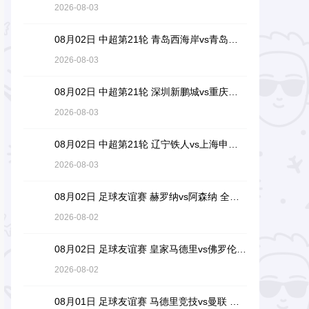
2026-08-03
08月02日 中超第21轮 青岛西海岸vs青岛海牛 全场录像回放
2026-08-03
08月02日 中超第21轮 深圳新鹏城vs重庆铜梁龙 全场录像回放
2026-08-03
08月02日 中超第21轮 辽宁铁人vs上海申花 全场录像回放
2026-08-03
08月02日 足球友谊赛 赫罗纳vs阿森纳 全场录像回放
2026-08-02
08月02日 足球友谊赛 皇家马德里vs佛罗伦萨 全场录像回放
2026-08-02
08月01日 足球友谊赛 马德里竞技vs曼联 全场录像回放