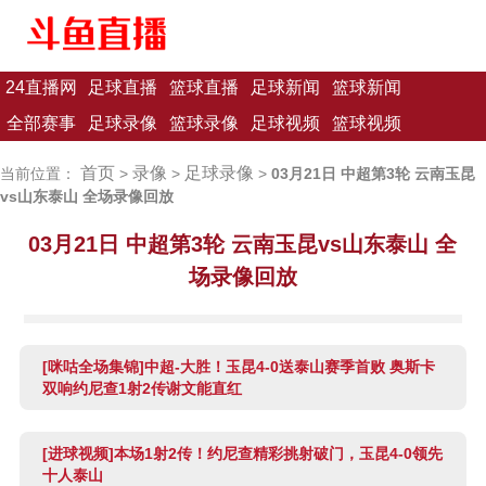
24直播网
足球直播
篮球直播
足球新闻
篮球新闻
全部赛事
足球录像
篮球录像
足球视频
篮球视频
首页
录像
足球录像
当前位置：
>
>
>
03月21日 中超第3轮 云南玉昆
vs山东泰山 全场录像回放
03月21日 中超第3轮 云南玉昆vs山东泰山 全
场录像回放
[咪咕全场集锦]中超-大胜！玉昆4-0送泰山赛季首败 奥斯卡
双响约尼查1射2传谢文能直红
[进球视频]本场1射2传！约尼查精彩挑射破门，玉昆4-0领先
十人泰山