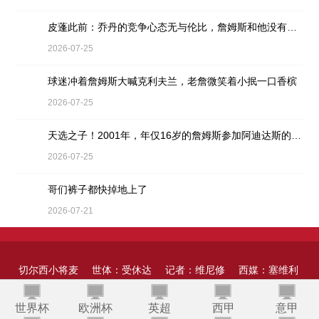
皮蓬此前：乔丹的竞争心态无与伦比，詹姆斯和他没有可比性
2026-07-25
球迷冲着詹姆斯大喊克利夫兰，老詹微笑着小抿一口香槟
2026-07-25
天选之子！2001年，年仅16岁的詹姆斯参加阿迪达斯的训练营
2026-07-25
哥们裤子都快掉地上了
2026-07-21
切尔西小将麦
世体：受休达
记者：维尼修
西媒：塞维利
奎因：阿扎尔
斯基拉：罗梅
移民越境影
阿里斯22年想
斯与皇马达到
上观谈李昊
亚现已抛弃引
贝蒂内利：韩
世界杯
欧洲杯
英超
西甲
意甲