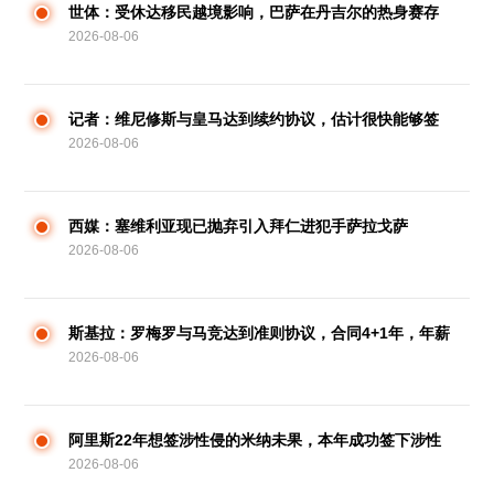
世体：受休达移民越境影响，巴萨在丹吉尔的热身赛存
2026-08-06
在变数
记者：维尼修斯与皇马达到续约协议，估计很快能够签
2026-08-06
署
西媒：塞维利亚现已抛弃引入拜仁进犯手萨拉戈萨
2026-08-06
斯基拉：罗梅罗与马竞达到准则协议，合同4+1年，年薪
2026-08-06
600万欧
阿里斯22年想签涉性侵的米纳未果，本年成功签下涉性
2026-08-06
侵的米尔