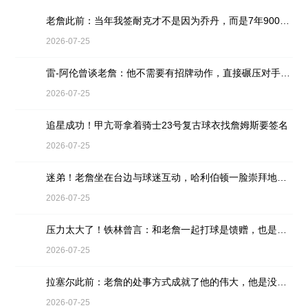
老詹此前：当年我签耐克才不是因为乔丹，而是7年9000万天价合同
2026-07-25
雷-阿伦曾谈老詹：他不需要有招牌动作，直接碾压对手就行
2026-07-25
追星成功！甲亢哥拿着骑士23号复古球衣找詹姆斯要签名
2026-07-25
迷弟！老詹坐在台边与球迷互动，哈利伯顿一脸崇拜地看着
2026-07-25
压力太大了！铁林曾言：和老詹一起打球是馈赠，也是困扰
2026-07-25
拉塞尔此前：老詹的处事方式成就了他的伟大，他是没有缺点的球员
2026-07-25