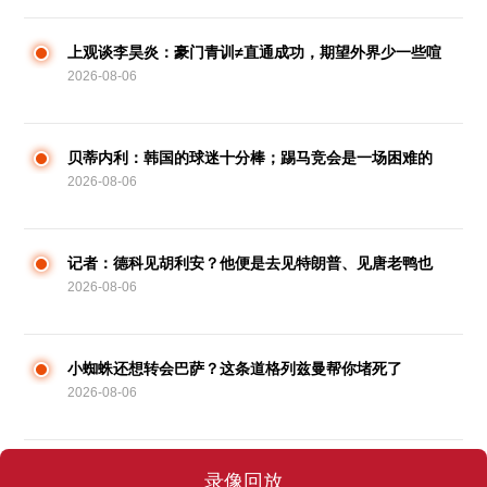
上观谈李昊炎：豪门青训≠直通成功，期望外界少一些喧
2026-08-06
嚣炒作
贝蒂内利：韩国的球迷十分棒；踢马竞会是一场困难的
2026-08-06
比赛
记者：德科见胡利安？他便是去见特朗普、见唐老鸭也
2026-08-06
没用啊
小蜘蛛还想转会巴萨？这条道格列兹曼帮你堵死了
2026-08-06
录像回放