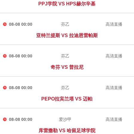
PPJ学院 VS HPS赫尔辛基
08-08 00:00
芬乙
高清直播
亚特兰提斯 VS 拉迪恩雷帕斯
08-08 00:00
芬乙
高清直播
奇芬 VS 普拉尼
08-08 00:00
芬乙
高清直播
PEPO拉宾兰塔 VS 迈帕
08-08 00:00
爱沙甲
高清直播
库雷撒勒 VS 哈留足球学院