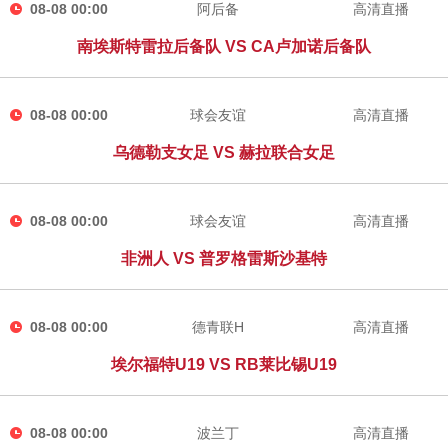
08-08 00:00
阿后备
高清直播
南埃斯特雷拉后备队 VS CA卢加诺后备队
08-08 00:00
球会友谊
高清直播
乌德勒支女足 VS 赫拉联合女足
08-08 00:00
球会友谊
高清直播
非洲人 VS 普罗格雷斯沙基特
08-08 00:00
德青联H
高清直播
埃尔福特U19 VS RB莱比锡U19
08-08 00:00
波兰丁
高清直播