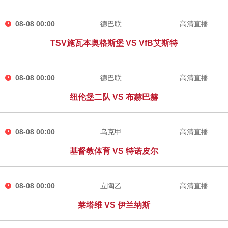
08-08 00:00
德巴联
高清直播
TSV施瓦本奥格斯堡 VS VfB艾斯特
08-08 00:00
德巴联
高清直播
纽伦堡二队 VS 布赫巴赫
08-08 00:00
乌克甲
高清直播
基督教体育 VS 特诺皮尔
08-08 00:00
立陶乙
高清直播
莱塔维 VS 伊兰纳斯