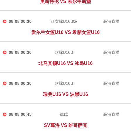
奥斯特伦 VS 索尔韦斯堡
08-08 00:30
欧女锦U16B级
高清直播
爱尔兰女篮U16 VS 希腊女篮U16
08-08 00:30
欧锦U16B
高清直播
北马其顿U16 VS 冰岛U16
08-08 00:30
欧锦U16B
高清直播
瑞典U16 VS 波黑U16
08-08 00:45
德戊
高清直播
SV葛洛 VS 维哥萨克