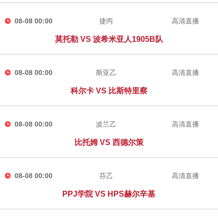
08-08 00:00
捷丙
高清直播
莫托勒 VS 波希米亚人1905B队
08-08 00:00
斯亚乙
高清直播
科尔卡 VS 比斯特里察
08-08 00:00
波兰乙
高清直播
比托姆 VS 西德尔策
08-08 00:00
芬乙
高清直播
PPJ学院 VS HPS赫尔辛基