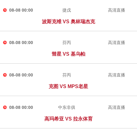
08-08 00:00
捷戊
高清直播
波斯克维 VS 奥林瑞杰克
08-08 00:00
芬丙
高清直播
彗星 VS 基乌帕
08-08 00:00
芬丙
高清直播
克图 VS MPS老星
08-08 00:00
中东非俱
高清直播
高玛希亚 VS 拉永体育