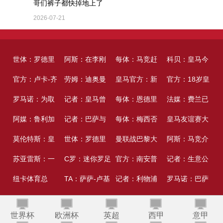
哥们裤子都快掉地上了
2026-07-21
世体：罗德里
阿斯：在李刚
每体：马竞赶
科贝：皇马今
加盟巴萨后汤
官方：卢卡-齐
仁加盟后，马
劳姆：迪奥曼
紧运作弗拉霍
皇马官方：新
夏不再补中
官方：18岁皇
米-马克斯估计
达内加盟莱加
罗马诺：为取
竞乐意为了东
德转会皇马的
记者：皇马曾
维奇，但需求
援迪奥曼德已
每体：恩德里
场，穆帅让B席
马前锋马斯坦
法媒：费兰已
归队，曼城想
内斯，两边签
得更多进场时
阿媒：鲁利加
亚商场调整西
数字太夸大，
给罗德里开
记者：巴萨与
先整理归队球
完结加盟球队
克在皇马远景
每体：梅西否
主力踢中场
托诺租赁加盟
赞同与巴黎圣
皇马友谊赛大
培育他
约1+1年
刻，巴尔德吉
盟曼城，将与
莫伦特斯：皇
甲竞赛时刻
他是十分棒的
1500万欧税后
曼城就罗德里
世体：罗德里
员
前的体检
呈现转机，外
认了儿子蒂亚
曼联战巴黎大
佛罗伦萨，租
日耳曼商洽，
名单：维尼修
阿斯：马竞介
将脱离巴萨
多纳鲁马竞赛
马没想真去签
苏亚雷斯：一
小伙子
年薪，巴萨给
达协议，转会
加盟巴萨后汤
C罗：迷你罗足
租成实际选项
戈将参加拉玛
名单：B费、蒂
官方：南安普
期1年
争夺8月12日前
斯、B席在列
入费兰-托雷斯
记者：生意公
方位
罗德里，管理
切队员都能正
纽卡体育总
了同等条件
费5000万欧
米-马克斯估计
球路上最难的
TA：萨萨-卢基
西亚青训营的
勒曼斯在列，
顿前锋杰伊-罗
记者：利物浦
敲定
抢夺，但巴萨
司在推进恩德
罗马诺：巴萨
层有点在拿咱
常竞赛且情绪
监：不想卖吉
维护球员安
归队，曼城想
是那份求胜欲
奇卢基奇体检
科贝：皇马今
或许
库尼亚、拉门
宾逊租赁加盟
清晰表明，无
不急于卖人
里克租赁加盟
和曼城仍在就
世界杯
欧洲杯
英超
西甲
意甲
们恶作剧
活跃，这是美
马良斯，但球
全，英足总禁
培育他
完结，将以900
夏不再补中
斯缺席
蒙扎
力付出巴黎对
英超球队，皇
罗德里进行谈