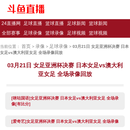
24直播网
足球直播
篮球直播
足球新闻
篮球新闻
全部赛事
足球录像
篮球录像
足球视频
篮球视频
首页
录像
足球录像
当前位置：
>
>
>
03月21日 女足亚洲杯决赛 日本
女足vs澳大利亚女足 全场录像回放
03月21日 女足亚洲杯决赛 日本女足vs澳大利
亚女足 全场录像回放
[咪咕国语]女足亚洲杯决赛 日本女足vs澳大利亚女足 全场录
像[有比分]
[爱奇艺]女足亚洲杯决赛 日本女足vs澳大利亚女足 全场录像