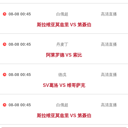
08-08 00:45
白俄超
高清直播
斯拉维亚莫兹里 VS 第聂伯
08-08 00:45
丹麦丁
高清直播
阿莱罗德 VS 索比
08-08 00:45
德戊
高清直播
SV葛洛 VS 维哥萨克
08-08 00:45
白俄超
高清直播
斯拉维亚莫兹里 VS 第聂伯