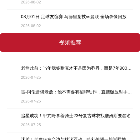
2026-08-02
08月01日 足球友谊赛 马德里竞技vs曼联 全场录像回放
2026-08-02
视频推荐
老詹此前：当年我签耐克才不是因为乔丹，而是7年9000万天价合同
2026-07-25
雷-阿伦曾谈老詹：他不需要有招牌动作，直接碾压对手就行
2026-07-25
追星成功！甲亢哥拿着骑士23号复古球衣找詹姆斯要签名
2026-07-25
迷弟！老詹坐在台边与球迷互动，哈利伯顿一脸崇拜地看着