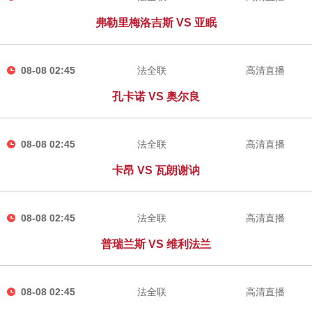
弗勒里梅洛吉斯 VS 亚眠
08-08 02:45
法全联
高清直播
孔卡诺 VS 奥尔良
08-08 02:45
法全联
高清直播
卡昂 VS 瓦朗谢讷
08-08 02:45
法全联
高清直播
普瑞兰斯 VS 维利法兰
08-08 02:45
法全联
高清直播