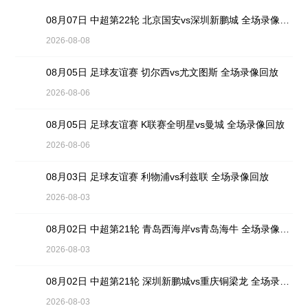
08月07日 中超第22轮 北京国安vs深圳新鹏城 全场录像回放
2026-08-08
08月05日 足球友谊赛 切尔西vs尤文图斯 全场录像回放
2026-08-06
08月05日 足球友谊赛 K联赛全明星vs曼城 全场录像回放
2026-08-06
08月03日 足球友谊赛 利物浦vs利兹联 全场录像回放
2026-08-03
08月02日 中超第21轮 青岛西海岸vs青岛海牛 全场录像回放
2026-08-03
08月02日 中超第21轮 深圳新鹏城vs重庆铜梁龙 全场录像回放
2026-08-03