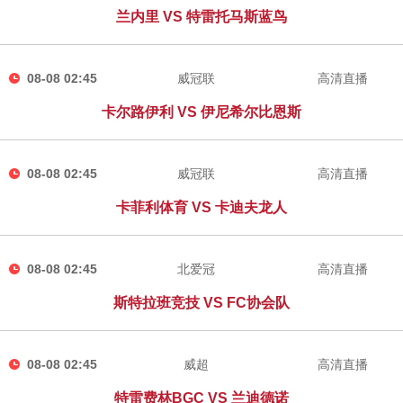
兰内里 VS 特雷托马斯蓝鸟
08-08 02:45
威冠联
高清直播
卡尔路伊利 VS 伊尼希尔比恩斯
08-08 02:45
威冠联
高清直播
卡菲利体育 VS 卡迪夫龙人
08-08 02:45
北爱冠
高清直播
斯特拉班竞技 VS FC协会队
08-08 02:45
威超
高清直播
特雷费林BGC VS 兰迪德诺