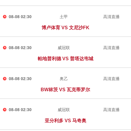
08-08 02:30
土甲
高清直播
博卢体育 VS 文尼沙FK
08-08 02:30
威冠联
高清直播
帕地普利德 VS 普塔达韦城
08-08 02:30
奥乙
高清直播
BW林茨 VS 瓦克蒂罗尔
08-08 02:30
威冠联
高清直播
亚分利多 VS 马奇奥