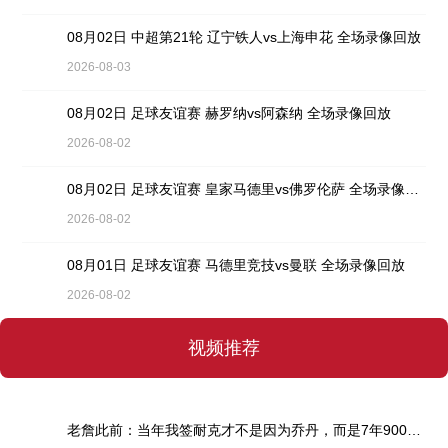
08月02日 中超第21轮 辽宁铁人vs上海申花 全场录像回放
2026-08-03
08月02日 足球友谊赛 赫罗纳vs阿森纳 全场录像回放
2026-08-02
08月02日 足球友谊赛 皇家马德里vs佛罗伦萨 全场录像回放
2026-08-02
08月01日 足球友谊赛 马德里竞技vs曼联 全场录像回放
2026-08-02
视频推荐
老詹此前：当年我签耐克才不是因为乔丹，而是7年9000万天价合同