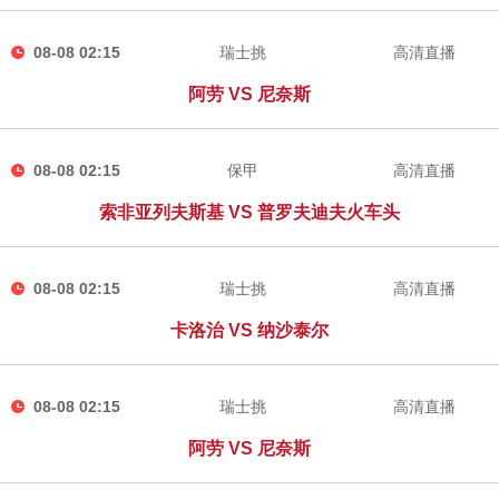
08-08 02:15
瑞士挑
高清直播
阿劳 VS 尼奈斯
08-08 02:15
保甲
高清直播
索非亚列夫斯基 VS 普罗夫迪夫火车头
08-08 02:15
瑞士挑
高清直播
卡洛治 VS 纳沙泰尔
08-08 02:15
瑞士挑
高清直播
阿劳 VS 尼奈斯