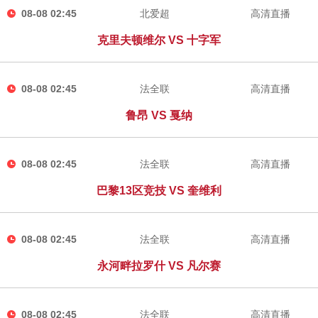
08-08 02:45
北爱超
高清直播
克里夫顿维尔 VS 十字军
08-08 02:45
法全联
高清直播
鲁昂 VS 戛纳
08-08 02:45
法全联
高清直播
巴黎13区竞技 VS 奎维利
08-08 02:45
法全联
高清直播
永河畔拉罗什 VS 凡尔赛
08-08 02:45
法全联
高清直播