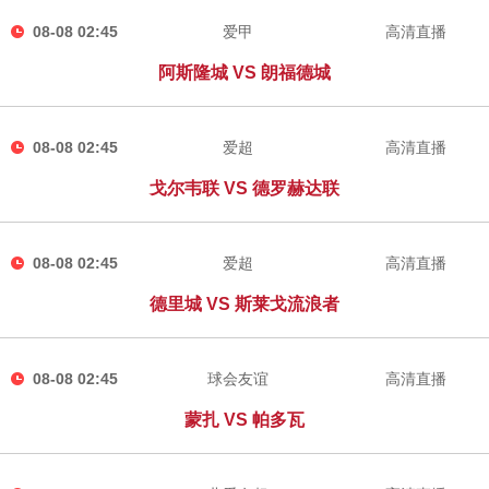
08-08 02:45
爱甲
高清直播
阿斯隆城 VS 朗福德城
08-08 02:45
爱超
高清直播
戈尔韦联 VS 德罗赫达联
08-08 02:45
爱超
高清直播
德里城 VS 斯莱戈流浪者
08-08 02:45
球会友谊
高清直播
蒙扎 VS 帕多瓦