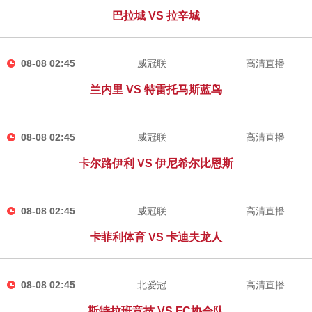
巴拉城 VS 拉辛城
08-08 02:45
威冠联
高清直播
兰内里 VS 特雷托马斯蓝鸟
08-08 02:45
威冠联
高清直播
卡尔路伊利 VS 伊尼希尔比恩斯
08-08 02:45
威冠联
高清直播
卡菲利体育 VS 卡迪夫龙人
08-08 02:45
北爱冠
高清直播
斯特拉班竞技 VS FC协会队