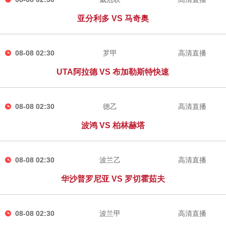
亚分利多 VS 马奇奥
08-08 02:30
罗甲
高清直播
UTA阿拉德 VS 布加勒斯特快速
08-08 02:30
德乙
高清直播
波鸿 VS 柏林赫塔
08-08 02:30
波兰乙
高清直播
华沙普罗尼亚 VS 罗切霍茹夫
08-08 02:30
波兰甲
高清直播