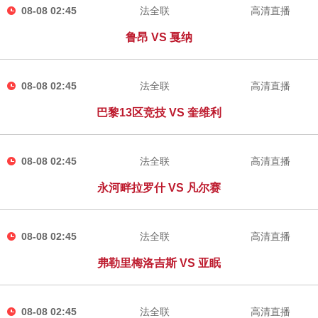
08-08 02:45
法全联
高清直播
鲁昂 VS 戛纳
08-08 02:45
法全联
高清直播
巴黎13区竞技 VS 奎维利
08-08 02:45
法全联
高清直播
永河畔拉罗什 VS 凡尔赛
08-08 02:45
法全联
高清直播
弗勒里梅洛吉斯 VS 亚眠
08-08 02:45
法全联
高清直播