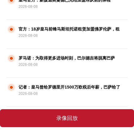
皇马官方：新援迪奥曼德已完结加盟球队前的体检
2026-08-08
官方：18岁皇马前锋马斯坦托诺租赁加盟佛罗伦萨，租
2026-08-08
期1年
罗马诺：为取得更多进场时刻，巴尔德吉将脱离巴萨
2026-08-08
记者：皇马曾给罗德里开1500万欧税后年薪，巴萨给了
2026-08-08
同等条件
录像回放