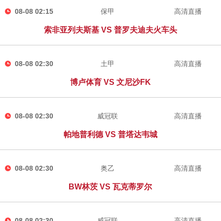
08-08 02:15
保甲
高清直播
索非亚列夫斯基 VS 普罗夫迪夫火车头
08-08 02:30
土甲
高清直播
博卢体育 VS 文尼沙FK
08-08 02:30
威冠联
高清直播
帕地普利德 VS 普塔达韦城
08-08 02:30
奥乙
高清直播
BW林茨 VS 瓦克蒂罗尔
08-08 02:30
威冠联
高清直播