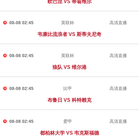
欧巴涅 VS 蒂翁维尔
08-08 02:45
英联杯
高清直播
韦康比流浪者 VS 斯蒂夫尼奇
08-08 02:45
英联杯
高清直播
狼队 VS 维尔港
08-08 02:45
比甲
高清直播
布鲁日 VS 科特赖克
08-08 02:45
爱甲
高清直播
都柏林大学 VS 韦克斯福德