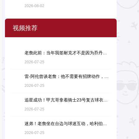
2026-08-02
视频推荐
老詹此前：当年我签耐克才不是因为乔丹，而是7年9000万天价合同
2026-07-25
雷-阿伦曾谈老詹：他不需要有招牌动作，直接碾压对手就行
2026-07-25
追星成功！甲亢哥拿着骑士23号复古球衣找詹姆斯要签名
2026-07-25
迷弟！老詹坐在台边与球迷互动，哈利伯顿一脸崇拜地看着
2026-07-25