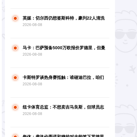
英媒：切尔西仍想签斯科特，豪列22人清洗
2026-08-08
名单
马卡：巴萨预备5000万欧报价罗德里，但曼
2026-08-08
城以为不行
卡斯特罗谈热身赛抵触：谁碰迪巴拉，咱们
2026-08-08
会立马站出来护着他
纽卡体育总监：不想卖吉马良斯，但球员志
2026-08-08
愿+转会价格促进买卖
每体：弗洛伦蒂诺和穆帅对未能签下罗德里