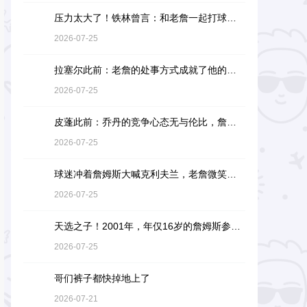
压力太大了！铁林曾言：和老詹一起打球是馈赠，也是困扰
2026-07-25
拉塞尔此前：老詹的处事方式成就了他的伟大，他是没有缺点的球员
2026-07-25
皮蓬此前：乔丹的竞争心态无与伦比，詹姆斯和他没有可比性
2026-07-25
球迷冲着詹姆斯大喊克利夫兰，老詹微笑着小抿一口香槟
2026-07-25
天选之子！2001年，年仅16岁的詹姆斯参加阿迪达斯的训练营
2026-07-25
哥们裤子都快掉地上了
2026-07-21