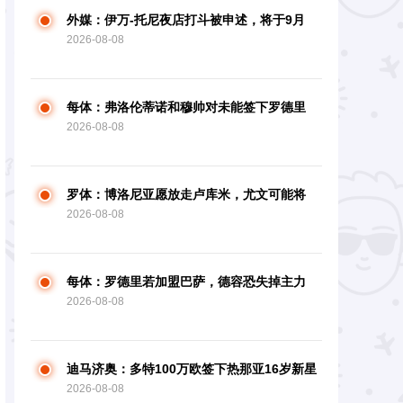
外媒：伊万-托尼夜店打斗被申述，将于9月
2026-08-08
24日出庭
每体：弗洛伦蒂诺和穆帅对未能签下罗德里
2026-08-08
感到愤恨
罗体：博洛尼亚愿放走卢库米，尤文可能将
2026-08-08
卡瓦尔参加买卖
每体：罗德里若加盟巴萨，德容恐失掉主力
2026-08-08
方位
迪马济奥：多特100万欧签下热那亚16岁新星
2026-08-08
斯卡廖内