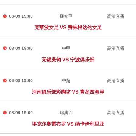
08-09 19:00
挪女甲
高清直播
克莱波女足 VS 费林根达伦女足
08-09 19:00
中甲
高清直播
无锡吴钩 VS 宁波俱乐部
08-09 19:00
中超
高清直播
河南俱乐部彩陶坊 VS 青岛西海岸
08-09 19:00
瑞典乙
高清直播
埃克尔奥雷布罗 VS 纳卡伊利里亚