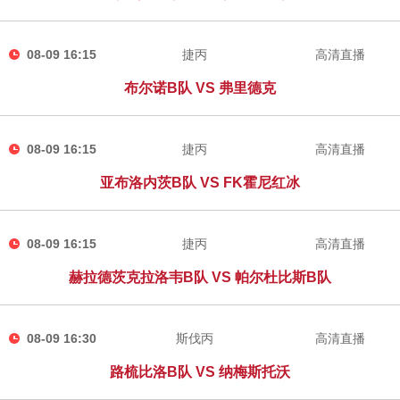
08-09 16:15
捷丙
高清直播
布尔诺B队 VS 弗里德克
08-09 16:15
捷丙
高清直播
亚布洛内茨B队 VS FK霍尼红冰
08-09 16:15
捷丙
高清直播
赫拉德茨克拉洛韦B队 VS 帕尔杜比斯B队
08-09 16:30
斯伐丙
高清直播
路梳比洛B队 VS 纳梅斯托沃