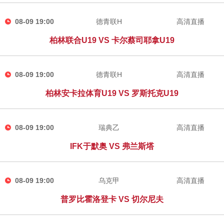
08-09 19:00
德青联H
高清直播
柏林联合U19 VS 卡尔蔡司耶拿U19
08-09 19:00
德青联H
高清直播
柏林安卡拉体育U19 VS 罗斯托克U19
08-09 19:00
瑞典乙
高清直播
IFK于默奥 VS 弗兰斯塔
08-09 19:00
乌克甲
高清直播
普罗比霍洛登卡 VS 切尔尼夫