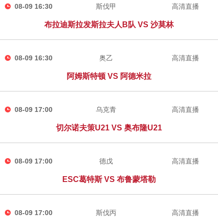
08-09 16:30
斯伐甲
高清直播
布拉迪斯拉发斯拉夫人B队 VS 沙莫林
08-09 16:30
奥乙
高清直播
阿姆斯特顿 VS 阿德米拉
08-09 17:00
乌克青
高清直播
切尔诺夫策U21 VS 奥布隆U21
08-09 17:00
德戊
高清直播
ESC葛特斯 VS 布鲁蒙塔勒
08-09 17:00
斯伐丙
高清直播