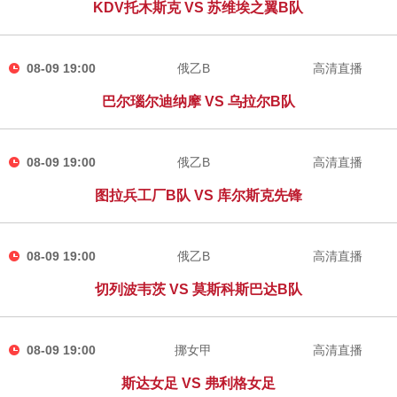
KDV托木斯克 VS 苏维埃之翼B队
08-09 19:00
俄乙B
高清直播
巴尔瑙尔迪纳摩 VS 乌拉尔B队
08-09 19:00
俄乙B
高清直播
图拉兵工厂B队 VS 库尔斯克先锋
08-09 19:00
俄乙B
高清直播
切列波韦茨 VS 莫斯科斯巴达B队
08-09 19:00
挪女甲
高清直播
斯达女足 VS 弗利格女足