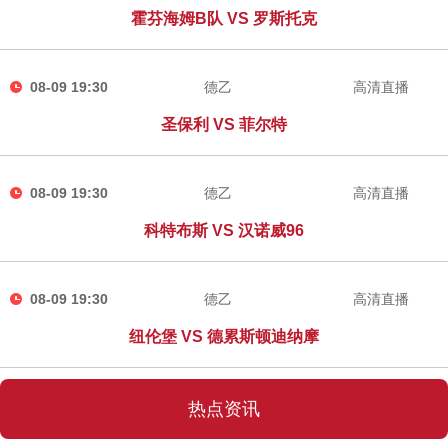
霍芬海姆B队 VS 罗斯托克
08-09 19:30
德乙
高清直播
圣保利 VS 菲尔特
08-09 19:30
德乙
高清直播
科特布斯 VS 汉诺威96
08-09 19:30
德乙
高清直播
纽伦堡 VS 德累斯顿迪纳摩
热点资讯