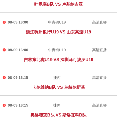
叶尼塞B队 VS 卢基纳吉亚
08-09 16:00
中青锦U19
高清直播
浙江稠州银行U19 VS 山东高速U19
08-09 16:00
中青锦U19
高清直播
吉林东北虎U19 VS 深圳马可波罗U19
08-09 16:15
捷丙
高清直播
卡尔维纳B队 VS 乌赫尔斯基
08-09 16:15
捷丙
高清直播
奥洛穆茨B队 VS 斯洛瓦科B队