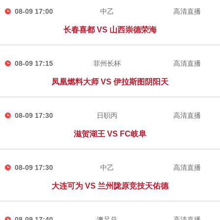
08-09 17:00
中乙
高清直播
长春喜都 VS 山西崇德荣海
08-09 17:15
菲州长杯
高清直播
凤凰燃料大师 VS 伊拉斯图阴阳天
08-09 17:30
日职丙
高清直播
滋贺湖王 VS FC岐阜
08-09 17:30
中乙
高清直播
大连可为 VS 兰州陇原竞技天佑德
08-09 17:40
澳足总
高清直播