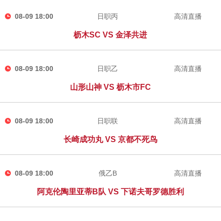
08-09 18:00
日职丙
高清直播
枥木SC VS 金泽共进
08-09 18:00
日职乙
高清直播
山形山神 VS 枥木市FC
08-09 18:00
日职联
高清直播
长崎成功丸 VS 京都不死鸟
08-09 18:00
俄乙B
高清直播
阿克伦陶里亚蒂B队 VS 下诺夫哥罗德胜利