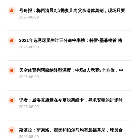
号角报：梅西清晨2点携妻儿向父亲遗体离别，现场只要
2026-08-09
亲人和挚友
2021年选秀球员生计三分命中率榜：特雷·墨菲榜首 格
2026-08-09
莱姆斯第七
天空体育列阿森纳阵型深度：中场9人竞赛3个方位，中
2026-08-09
卫前锋可加强
记者：威洛克愿意在今夏脱离纽卡，寻求安稳的进场时
2026-08-09
机
斯基拉：萨索洛、都灵和帕尔马均有意福蒂尼，球员合
2026-08-09