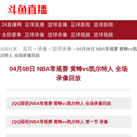
24直播网
足球直播
篮球直播
足球新闻
篮球新闻
全部赛事
足球录像
篮球录像
足球视频
篮球视频
首页
录像
篮球录像
当前位置：
>
>
>
04月08日 NBA常规赛 黄蜂vs凯
尔特人 全场录像回放
04月08日 NBA常规赛 黄蜂vs凯尔特人 全场
录像回放
[QQ国语]NBA常规赛 黄蜂vs凯尔特人 全场录像回放
[QQ国语]NBA常规赛 黄蜂vs凯尔特人 第一节 录像