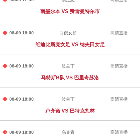
南墨尔本 VS 费雷曼特尔市
08-09 18:00
白俄女超
高清直播
维迪比斯克女足 VS 纳夫田女足
08-09 18:00
波兰丁
高清直播
马特斯B队 VS 巴里奇苏洛
08-09 18:00
波兰丁
高清直播
卢齐诺 VS 巴特克扎林
08-09 18:00
乌克青
高清直播