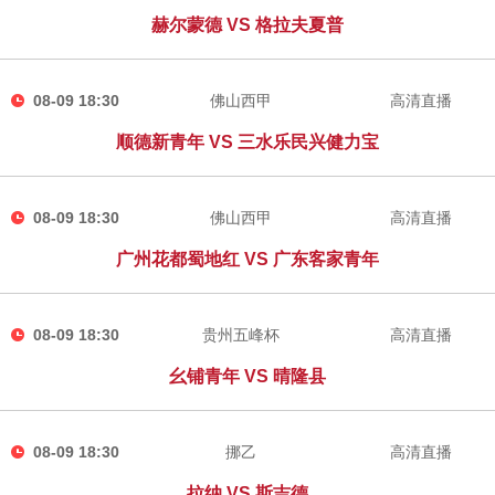
赫尔蒙德 VS 格拉夫夏普
08-09 18:30
佛山西甲
高清直播
顺德新青年 VS 三水乐民兴健力宝
08-09 18:30
佛山西甲
高清直播
广州花都蜀地红 VS 广东客家青年
08-09 18:30
贵州五峰杯
高清直播
幺铺青年 VS 晴隆县
08-09 18:30
挪乙
高清直播
拉纳 VS 斯吉德