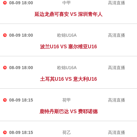
08-09 18:00
中甲
高清直播
延边龙鼎可喜安 VS 深圳青年人
08-09 18:00
欧锦U16A
高清直播
波兰U16 VS 塞尔维亚U16
08-09 18:00
欧锦U16A
高清直播
土耳其U16 VS 意大利U16
08-09 18:15
荷甲
高清直播
鹿特丹斯巴达 VS 费耶诺德
08-09 18:15
荷乙
高清直播