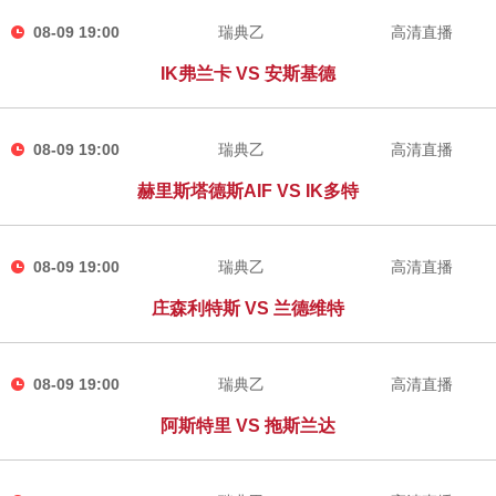
08-09 19:00
瑞典乙
高清直播
IK弗兰卡 VS 安斯基德
08-09 19:00
瑞典乙
高清直播
赫里斯塔德斯AIF VS IK多特
08-09 19:00
瑞典乙
高清直播
庄森利特斯 VS 兰德维特
08-09 19:00
瑞典乙
高清直播
阿斯特里 VS 拖斯兰达