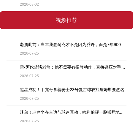
2026-08-02
视频推荐
老詹此前：当年我签耐克才不是因为乔丹，而是7年9000万天价合同
2026-07-25
雷-阿伦曾谈老詹：他不需要有招牌动作，直接碾压对手就行
2026-07-25
追星成功！甲亢哥拿着骑士23号复古球衣找詹姆斯要签名
2026-07-25
迷弟！老詹坐在台边与球迷互动，哈利伯顿一脸崇拜地看着
2026-07-25