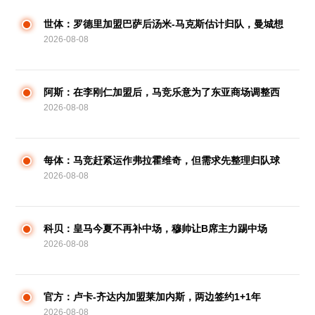
世体：罗德里加盟巴萨后汤米-马克斯估计归队，曼城想
2026-08-08
培育他
阿斯：在李刚仁加盟后，马竞乐意为了东亚商场调整西
2026-08-08
甲竞赛时刻
每体：马竞赶紧运作弗拉霍维奇，但需求先整理归队球
2026-08-08
员
科贝：皇马今夏不再补中场，穆帅让B席主力踢中场
2026-08-08
官方：卢卡-齐达内加盟莱加内斯，两边签约1+1年
2026-08-08