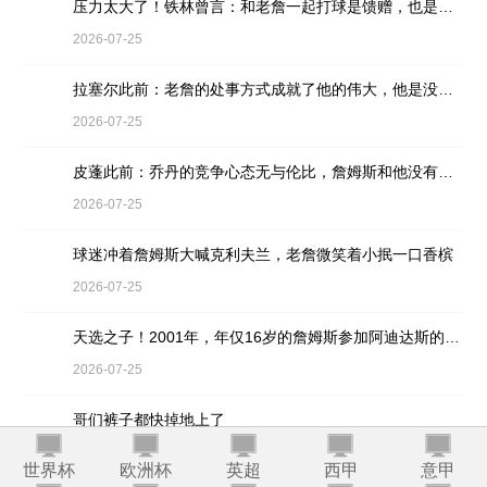
压力太大了！铁林曾言：和老詹一起打球是馈赠，也是困扰
2026-07-25
拉塞尔此前：老詹的处事方式成就了他的伟大，他是没有缺点的球员
2026-07-25
皮蓬此前：乔丹的竞争心态无与伦比，詹姆斯和他没有可比性
2026-07-25
球迷冲着詹姆斯大喊克利夫兰，老詹微笑着小抿一口香槟
2026-07-25
天选之子！2001年，年仅16岁的詹姆斯参加阿迪达斯的训练营
2026-07-25
哥们裤子都快掉地上了
2026-07-21
世界杯
欧洲杯
英超
西甲
意甲