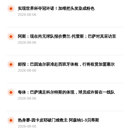
实现世界杯夺冠许诺！加维把头发染成粉色
2026-08-06
阿斯：现在尚无球队报价费兰-托雷斯；巴萨对其采访言
2026-08-06
辞不满
邮报：巴因迪尔获准赴西班牙体检，行将租赁加盟塞尔
2026-08-06
塔
每体：巴萨满足科尔特斯的体现，球员或许留在一线队
2026-08-06
热身赛-因卡皮耶破门难救主 阿森纳1-3贝蒂斯
2026-08-06