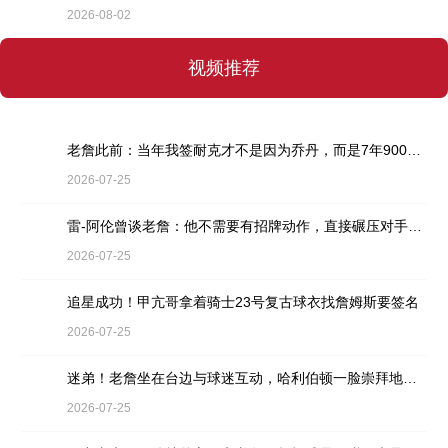
2026-08-02
视频推荐
老詹此前：当年我签耐克才不是因为乔丹，而是7年9000万天价合同
2026-07-25
雷-阿伦曾谈老詹：他不需要有招牌动作，直接碾压对手就行
2026-07-25
追星成功！甲亢哥拿着骑士23号复古球衣找詹姆斯要签名
2026-07-25
迷弟！老詹坐在台边与球迷互动，哈利伯顿一脸崇拜地看着
2026-07-25