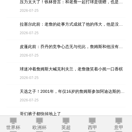
压力太大了！铁林曾言：和老詹一起打球是馈赠，也是困扰
2026-07-25
拉塞尔此前：老詹的处事方式成就了他的伟大，他是没有缺点的球员
2026-07-25
皮蓬此前：乔丹的竞争心态无与伦比，詹姆斯和他没有可比性
2026-07-25
球迷冲着詹姆斯大喊克利夫兰，老詹微笑着小抿一口香槟
2026-07-25
天选之子！2001年，年仅16岁的詹姆斯参加阿迪达斯的训练营
2026-07-25
哥们裤子都快掉地上了
2026-07-21
世界杯
欧洲杯
英超
西甲
意甲