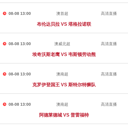
08-08 13:00
澳首超
高清直播
布伦达贝拉 VS 塔格拉诺联
08-08 13:00
澳威北超
高清直播
埃奇沃斯老鹰 VS 韦斯顿劳动熊
08-08 13:00
澳南超
高清直播
克罗伊登国王 VS 斯特尔特狮队
08-08 13:00
澳南超
高清直播
阿德莱德城 VS 普雷福特