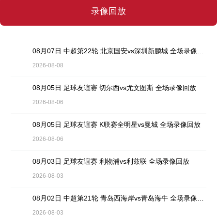
录像回放
08月07日 中超第22轮 北京国安vs深圳新鹏城 全场录像回放
2026-08-08
08月05日 足球友谊赛 切尔西vs尤文图斯 全场录像回放
2026-08-06
08月05日 足球友谊赛 K联赛全明星vs曼城 全场录像回放
2026-08-06
08月03日 足球友谊赛 利物浦vs利兹联 全场录像回放
2026-08-03
08月02日 中超第21轮 青岛西海岸vs青岛海牛 全场录像回放
2026-08-03