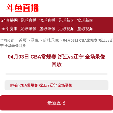
24直播网
足球直播
篮球直播
足球新闻
篮球新闻
全部赛事
足球录像
篮球录像
足球视频
篮球视频
首页
录像
篮球录像
当前位置：
>
>
>
04月03日 CBA常规赛 浙江vs辽
宁 全场录像回放
04月03日 CBA常规赛 浙江vs辽宁 全场录像
回放
[抖音]CBA常规赛 浙江vs辽宁 全场录像
最新直播