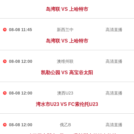
岛湾联 VS 上哈特市
08-08 11:45
新西兰中
高清直播
岛湾联 VS 上哈特市
08-08 12:00
澳维州联
高清直播
凯勒公园 VS 高宝谷太阳
08-08 12:00
澳西U23
高清直播
湾水市U23 VS FC索伦托U23
08-08 12:00
俄乙B
高清直播