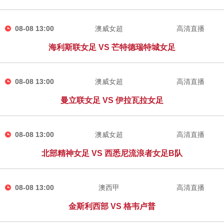
08-08 13:00
澳威女超
高清直播
海利斯联女足 VS 芒特德瑞特城女足
08-08 13:00
澳威女超
高清直播
曼立联女足 VS 伊拉瓦拉女足
08-08 13:00
澳威女超
高清直播
北部精神女足 VS 西悉尼流浪者女足B队
08-08 13:00
澳西甲
高清直播
金斯利西部 VS 格韦卢普