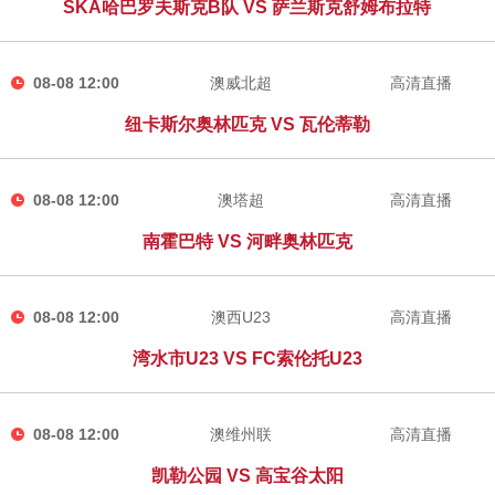
SKA哈巴罗夫斯克B队 VS 萨兰斯克舒姆布拉特
08-08 12:00
澳威北超
高清直播
纽卡斯尔奥林匹克 VS 瓦伦蒂勒
08-08 12:00
澳塔超
高清直播
南霍巴特 VS 河畔奥林匹克
08-08 12:00
澳西U23
高清直播
湾水市U23 VS FC索伦托U23
08-08 12:00
澳维州联
高清直播
凯勒公园 VS 高宝谷太阳