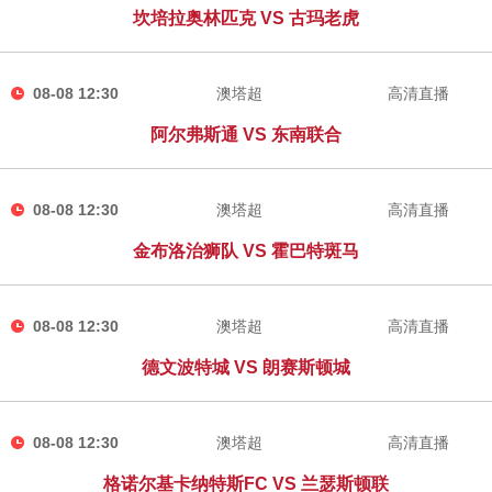
坎培拉奥林匹克 VS 古玛老虎
08-08 12:30
澳塔超
高清直播
阿尔弗斯通 VS 东南联合
08-08 12:30
澳塔超
高清直播
金布洛治狮队 VS 霍巴特斑马
08-08 12:30
澳塔超
高清直播
德文波特城 VS 朗赛斯顿城
08-08 12:30
澳塔超
高清直播
格诺尔基卡纳特斯FC VS 兰瑟斯顿联