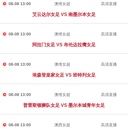
08-08 13:00
澳维女超
高清直播
艾云达尔女足 VS 南墨尔本女足
08-08 13:00
澳维女超
高清直播
阿拉门女足 VS 布伦达拉鹰女足
08-08 13:00
澳维女超
高清直播
埃森登皇家女足 VS 班特列女足
08-08 13:00
澳维女超
高清直播
普雷斯顿狮队女足 VS 墨尔本城青年女足
08-08 13:00
澳西女超
高清直播