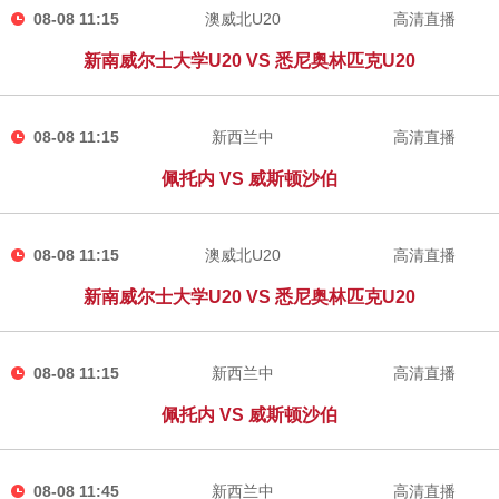
08-08 11:15
澳威北U20
高清直播
新南威尔士大学U20 VS 悉尼奥林匹克U20
08-08 11:15
新西兰中
高清直播
佩托内 VS 威斯顿沙伯
08-08 11:15
澳威北U20
高清直播
新南威尔士大学U20 VS 悉尼奥林匹克U20
08-08 11:15
新西兰中
高清直播
佩托内 VS 威斯顿沙伯
08-08 11:45
新西兰中
高清直播