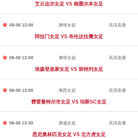
艾云达尔女足 VS 南墨尔本女足
08-08 13:00
澳维女超
高清直播
阿拉门女足 VS 布伦达拉鹰女足
08-08 13:00
澳维女超
高清直播
埃森登皇家女足 VS 班特列女足
08-08 13:00
澳西女超
高清直播
费雷曼特尔市女足 VS 珀斯SC女足
08-08 13:00
澳威女超
高清直播
悉尼奥林匹克女足 VS 北方虎女足