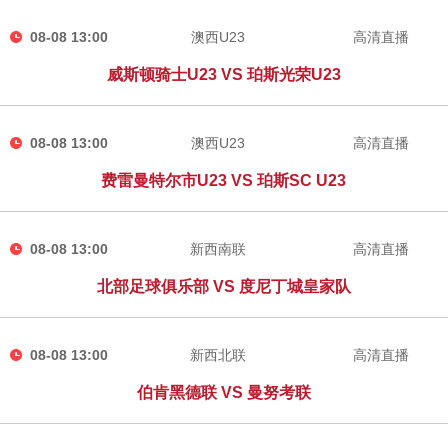
08-08 13:00
澳西U23
高清直播
威斯顿骑士U23 VS 珀斯光荣U23
08-08 13:00
澳西U23
高清直播
费雷曼特尔市U23 VS 珀斯SC U23
08-08 13:00
新西南联
高清直播
北部足球俱乐部 VS 度尼丁城皇家队
08-08 13:00
新西北联
高清直播
伯肯黑德联 VS 曼努考联