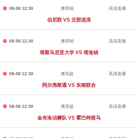
08-08 12:30
澳塔锦
高清直播
伯尼联 VS 北部流浪
08-08 12:30
澳塔锦
高清直播
塔斯马尼亚大学 VS 塔洛纳
08-08 12:30
澳塔超
高清直播
阿尔弗斯通 VS 东南联合
08-08 12:30
澳塔超
高清直播
金布洛治狮队 VS 霍巴特斑马