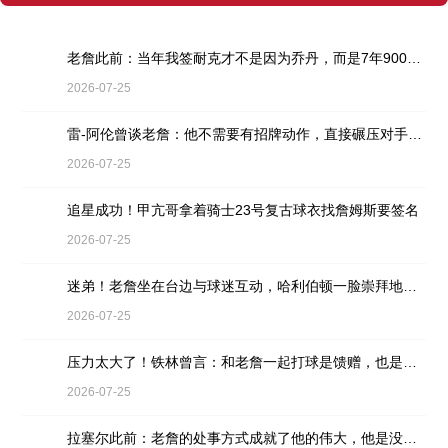
老詹此前：当年我签耐克才不是因为乔丹，而是7年9000万天价合同
2026-07-25
雷-阿伦曾谈老詹：他不需要有招牌动作，直接碾压对手就行
2026-07-25
追星成功！甲亢哥拿着骑士23号复古球衣找詹姆斯要签名
2026-07-25
迷弟！老詹坐在台边与球迷互动，哈利伯顿一脸崇拜地看着
2026-07-25
压力太大了！铁林曾言：和老詹一起打球是馈赠，也是困扰
2026-07-25
拉塞尔此前：老詹的处事方式成就了他的伟大，他是没有缺点的球员