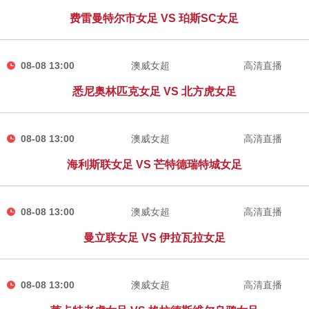
费雷曼特尔市女足 VS 珀斯SC女足
08-08 13:00
澳威女超
高清直播
悉尼奥林匹克女足 VS 北方虎女足
08-08 13:00
澳威女超
高清直播
海利斯联女足 VS 芒特德瑞特城女足
08-08 13:00
澳威女超
高清直播
曼立联女足 VS 伊拉瓦拉女足
08-08 13:00
澳威女超
高清直播