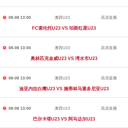
08-08 13:00
澳西U23
高清直播
FC索伦托U23 VS 珀斯红星U23
08-08 13:00
澳西U23
高清直播
奥林匹克金威U23 VS 湾水市U23
08-08 13:00
澳西U23
高清直播
迪亚内拉白鹰U23 VS 施蒂林马塞多尼亚U23
08-08 13:00
澳西U23
高清直播
巴尔卡塔U23 VS 阿马达尔U23