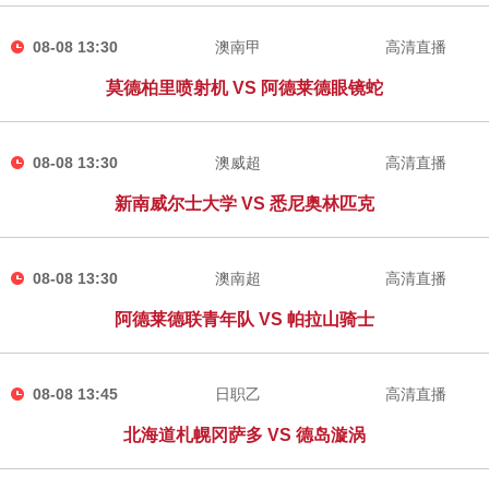
08-08 13:30
澳南甲
高清直播
莫德柏里喷射机 VS 阿德莱德眼镜蛇
08-08 13:30
澳威超
高清直播
新南威尔士大学 VS 悉尼奥林匹克
08-08 13:30
澳南超
高清直播
阿德莱德联青年队 VS 帕拉山骑士
08-08 13:45
日职乙
高清直播
北海道札幌冈萨多 VS 德岛漩涡