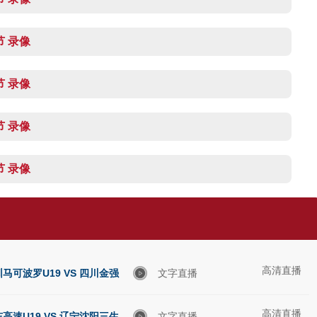
节 录像
节 录像
节 录像
节 录像
高清直播
马可波罗U19 VS 四川金强
文字直播
高清直播
U19
高速U19 VS 辽宁沈阳三生
文字直播