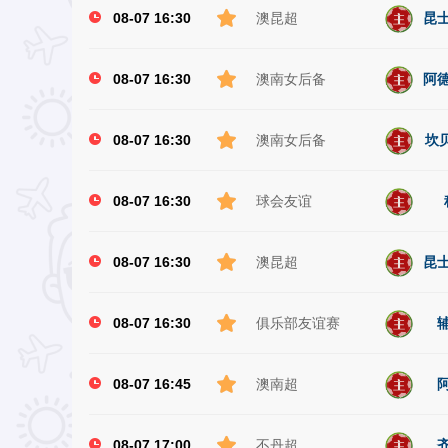
08-07 16:30
澳昆超
昆士
08-07 16:30
澳南女后备
阿德
08-07 16:30
澳南女后备
坎
08-07 16:30
球会友谊
08-07 16:30
澳昆超
昆士
08-07 16:30
俱乐部友谊赛
08-07 16:45
澳南超
08-07 17:00
不丹超