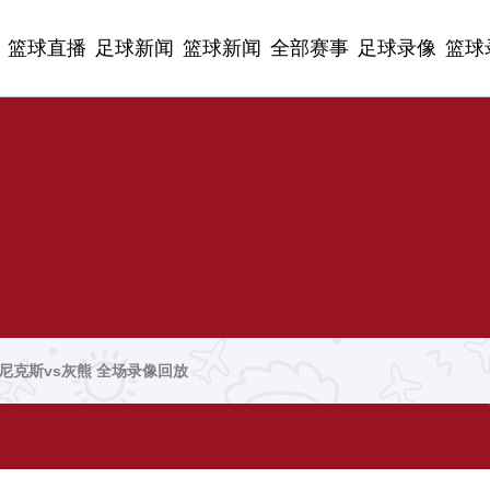
篮球直播
足球新闻
篮球新闻
全部赛事
足球录像
篮球
赛 尼克斯vs灰熊 全场录像回放