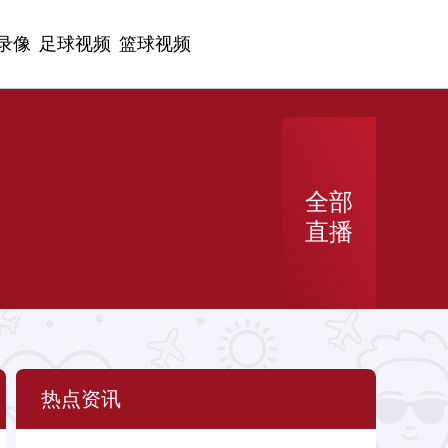
录像
足球视频
篮球视频
全部
直播
热点资讯