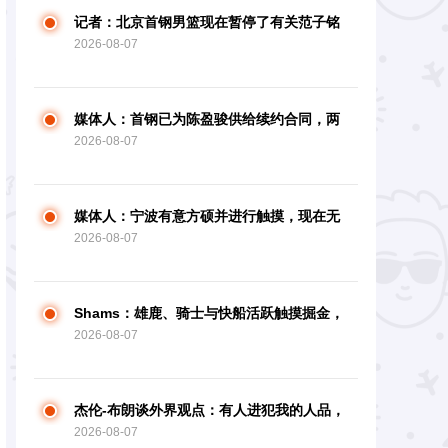
记者：北京首钢男篮现在暂停了有关范子铭
2026-08-07
买卖的操作
媒体人：首钢已为陈盈骏供给续约合同，两
2026-08-07
边关于细节还在商谈
媒体人：宁波有意方硕并进行触摸，现在无
2026-08-07
本质发展
Shams：雄鹿、骑士与快船活跃触摸掘金，
2026-08-07
参议沃特森先签后换
杰伦-布朗谈外界观点：有人进犯我的人品，
2026-08-07
乃至说我有病