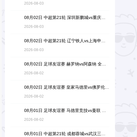
2026-08-03
08月02日 中超第21轮 深圳新鹏城vs重庆铜梁龙 全场录像回放
2026-08-03
08月02日 中超第21轮 辽宁铁人vs上海申花 全场录像回放
2026-08-03
08月02日 足球友谊赛 赫罗纳vs阿森纳 全场录像回放
2026-08-02
08月02日 足球友谊赛 皇家马德里vs佛罗伦萨 全场录像回放
2026-08-02
08月01日 足球友谊赛 马德里竞技vs曼联 全场录像回放
2026-08-02
08月01日 中超第21轮 成都蓉城vs武汉三镇 全场录像回放