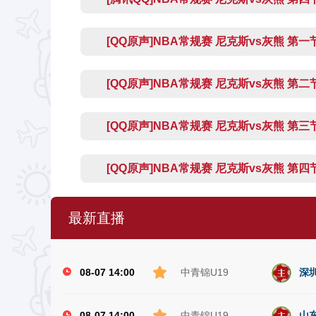
[QQ原声]NBA常规赛 尼克斯vs灰熊 第一
[QQ原声]NBA常规赛 尼克斯vs灰熊 第二
[QQ原声]NBA常规赛 尼克斯vs灰熊 第三
[QQ原声]NBA常规赛 尼克斯vs灰熊 第四
最新直播
08-07 14:00
中青锦U19
深圳
08-07 14:00
中青锦U19
山东