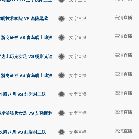
高清直播
U19
黎明技术学院 VS 基隆黑鸢
文字直播
高清直播
浙商证券 VS 青岛崂山啤酒
文字直播
高清直播
达比历克女足 VS 明斯克迪
文字直播
高清直播
纳摩女足
浙商证券 VS 青岛崂山啤酒
文字直播
高清直播
长顺八月 VS 红岩村二队
文字直播
高清直播
岸游骑兵女足 VS 艾勒斯利
文字直播
高清直播
女足
长顺八月 VS 红岩村二队
文字直播