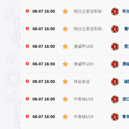
08-07 16:00
明日之星冠军杯
毕尔
08-07 16:00
明日之星冠军杯
葡
08-07 16:00
澳威甲U20
普
08-07 16:00
澳威甲U20
黑镇
08-07 16:00
球会友谊
城
08-07 16:00
中青锦U19
浙江
08-07 16:00
中青锦U19
青岛