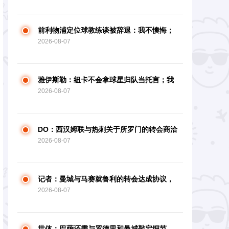
前利物浦定位球教练谈被辞退：我不懊悔；
2026-08-07
没和斯洛特闹翻
雅伊斯勒：纽卡不会拿球星归队当托言；我
2026-08-07
要先评价阵型
DO：西汉姆联与热刺关于所罗门的转会商洽
2026-08-07
因财政原因阻滞
记者：曼城与马赛就鲁利的转会达成协议，
2026-08-07
还剩细节需求敲定
世体：巴萨还需与罗德里和曼城敲定细节，