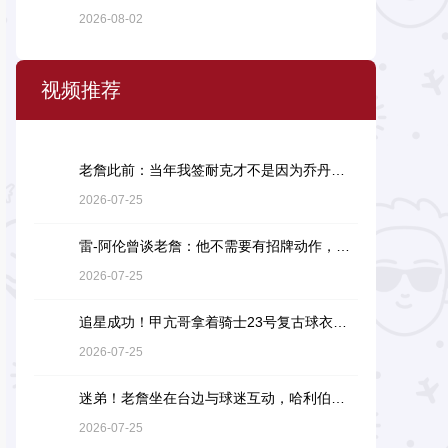
2026-08-02
视频推荐
老詹此前：当年我签耐克才不是因为乔丹，而是7年9000万天价合同
2026-07-25
雷-阿伦曾谈老詹：他不需要有招牌动作，直接碾压对手就行
2026-07-25
追星成功！甲亢哥拿着骑士23号复古球衣找詹姆斯要签名
2026-07-25
迷弟！老詹坐在台边与球迷互动，哈利伯顿一脸崇拜地看着
2026-07-25