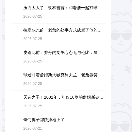
压力太大了！铁林曾言：和老詹一起打球是馈赠，也是困扰
2026-07-25
拉塞尔此前：老詹的处事方式成就了他的伟大，他是没有缺点的球员
2026-07-25
皮蓬此前：乔丹的竞争心态无与伦比，詹姆斯和他没有可比性
2026-07-25
球迷冲着詹姆斯大喊克利夫兰，老詹微笑着小抿一口香槟
2026-07-25
天选之子！2001年，年仅16岁的詹姆斯参加阿迪达斯的训练营
2026-07-25
哥们裤子都快掉地上了
2026-07-21