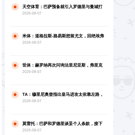
天空体育：巴萨预备就引入罗德里与曼城打
2026-08-07
开触摸
米体：道格拉斯-路易斯想留尤文，回绝埃弗
2026-08-07
顿约请
世体：赫罗纳再次问询法里尼亚斯，弗里克
2026-08-07
现在决议球员留队
TA：穆里尼奥曾指出皇马进攻太依靠左路，
2026-08-07
因而想引入迪奥曼德
莫雷托：巴萨和罗德里谈妥个人条款，接下
2026-08-07
来将正式联络曼城