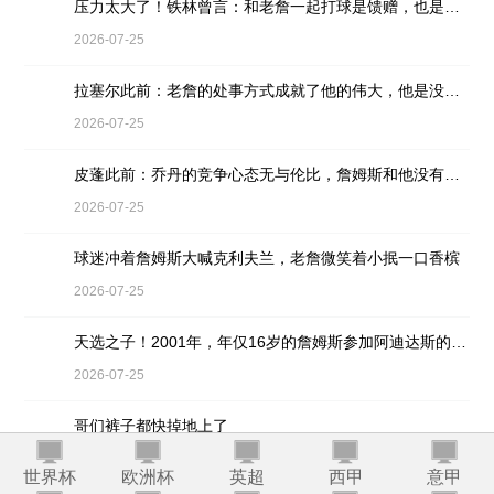
压力太大了！铁林曾言：和老詹一起打球是馈赠，也是困扰
2026-07-25
拉塞尔此前：老詹的处事方式成就了他的伟大，他是没有缺点的球员
2026-07-25
皮蓬此前：乔丹的竞争心态无与伦比，詹姆斯和他没有可比性
2026-07-25
球迷冲着詹姆斯大喊克利夫兰，老詹微笑着小抿一口香槟
2026-07-25
天选之子！2001年，年仅16岁的詹姆斯参加阿迪达斯的训练营
2026-07-25
哥们裤子都快掉地上了
2026-07-21
世界杯
欧洲杯
英超
西甲
意甲