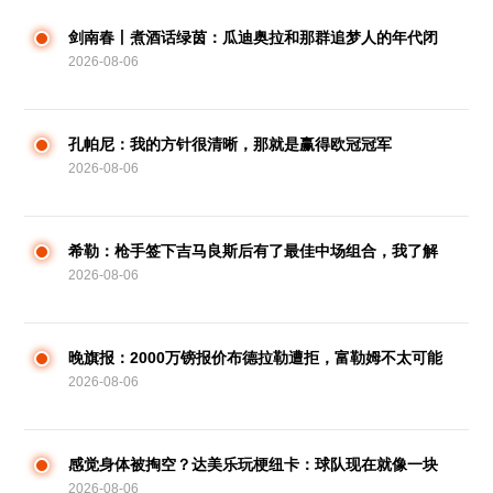
剑南春丨煮酒话绿茵：瓜迪奥拉和那群追梦人的年代闭
2026-08-06
幕
孔帕尼：我的方针很清晰，那就是赢得欧冠冠军
2026-08-06
希勒：枪手签下吉马良斯后有了最佳中场组合，我了解
2026-08-06
他的转会
晚旗报：2000万镑报价布德拉勒遭拒，富勒姆不太可能
2026-08-06
马上进步报价
感觉身体被掏空？达美乐玩梗纽卡：球队现在就像一块
2026-08-06