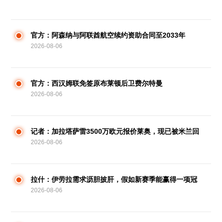
被挖空的披萨
官方：阿森纳与阿联酋航空续约资助合同至2033年
2026-08-06
官方：西汉姆联免签原布莱顿后卫费尔特曼
2026-08-06
记者：加拉塔萨雷3500万欧元报价莱奥，现已被米兰回
2026-08-06
绝
拉什：伊劳拉需求沥胆披肝，假如新赛季能赢得一项冠
2026-08-06
军就太好了