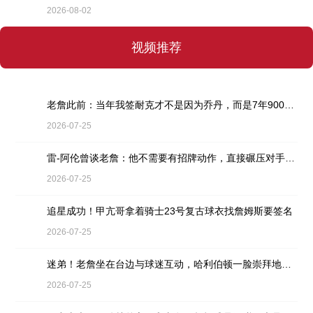
2026-08-02
视频推荐
老詹此前：当年我签耐克才不是因为乔丹，而是7年9000万天价合同
2026-07-25
雷-阿伦曾谈老詹：他不需要有招牌动作，直接碾压对手就行
2026-07-25
追星成功！甲亢哥拿着骑士23号复古球衣找詹姆斯要签名
2026-07-25
迷弟！老詹坐在台边与球迷互动，哈利伯顿一脸崇拜地看着
2026-07-25