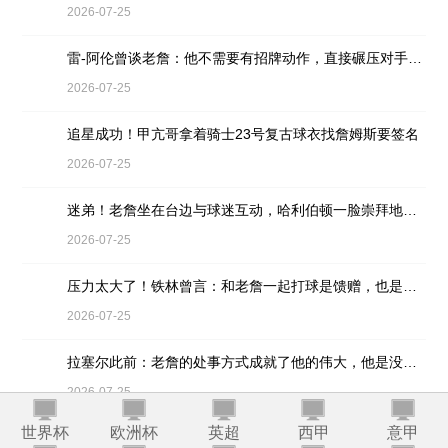
2026-07-25
雷-阿伦曾谈老詹：他不需要有招牌动作，直接碾压对手就行
2026-07-25
追星成功！甲亢哥拿着骑士23号复古球衣找詹姆斯要签名
2026-07-25
迷弟！老詹坐在台边与球迷互动，哈利伯顿一脸崇拜地看着
2026-07-25
压力太大了！铁林曾言：和老詹一起打球是馈赠，也是困扰
2026-07-25
拉塞尔此前：老詹的处事方式成就了他的伟大，他是没有缺点的球员
2026-07-25
世界杯
欧洲杯
英超
西甲
意甲
皮蓬此前：乔丹的竞争心态无与伦比，詹姆斯和他没有可比性