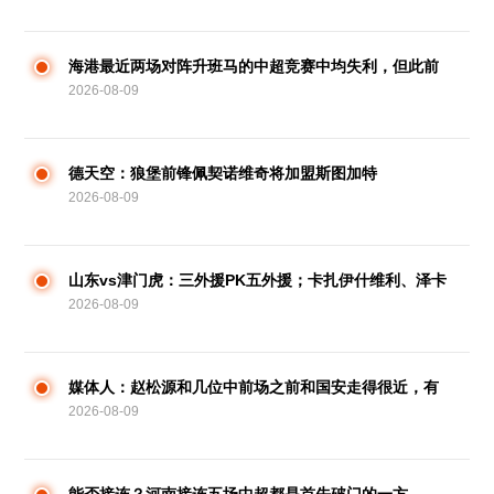
海港最近两场对阵升班马的中超竞赛中均失利，但此前
2026-08-09
曾取过13连胜
德天空：狼堡前锋佩契诺维奇将加盟斯图加特
2026-08-09
山东vs津门虎：三外援PK五外援；卡扎伊什维利、泽卡
2026-08-09
候补
媒体人：赵松源和几位中前场之前和国安走得很近，有
2026-08-09
人想先上大学