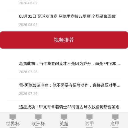
2026-08-02
08月01日 足球友谊赛 马德里竞技vs曼联 全场录像回放
2026-08-02
视频推荐
老詹此前：当年我签耐克才不是因为乔丹，而是7年9000万天价合同
2026-07-25
雷-阿伦曾谈老詹：他不需要有招牌动作，直接碾压对手就行
2026-07-25
追星成功！甲亢哥拿着骑士23号复古球衣找詹姆斯要签名
2026-07-25
世界杯
欧洲杯
英超
西甲
意甲