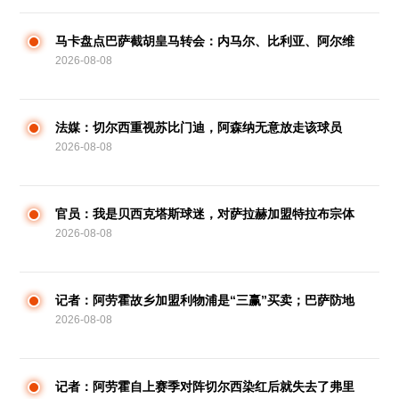
马卡盘点巴萨截胡皇马转会：内马尔、比利亚、阿尔维
2026-08-08
斯在列
法媒：切尔西重视苏比门迪，阿森纳无意放走该球员
2026-08-08
官员：我是贝西克塔斯球迷，对萨拉赫加盟特拉布宗体
2026-08-08
育很绝望
记者：阿劳霍故乡加盟利物浦是“三赢”买卖；巴萨防地
2026-08-08
有多种选项
记者：阿劳霍自上赛季对阵切尔西染红后就失去了弗里