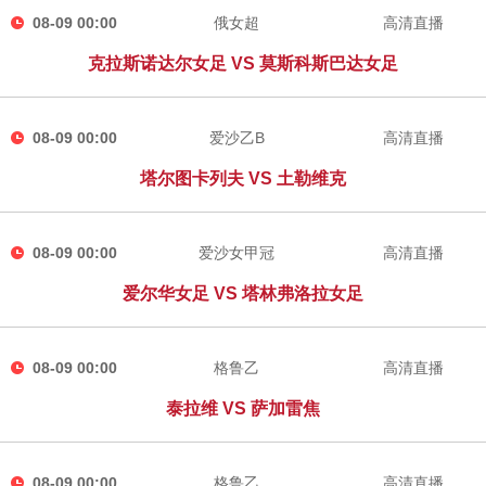
08-09 00:00
俄女超
高清直播
克拉斯诺达尔女足 VS 莫斯科斯巴达女足
08-09 00:00
爱沙乙B
高清直播
塔尔图卡列夫 VS 土勒维克
08-09 00:00
爱沙女甲冠
高清直播
爱尔华女足 VS 塔林弗洛拉女足
08-09 00:00
格鲁乙
高清直播
泰拉维 VS 萨加雷焦
08-09 00:00
格鲁乙
高清直播