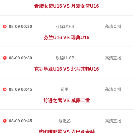
希腊女篮U16 VS 丹麦女篮U16
08-09 00:30
欧锦U16B
高清直播
芬兰U16 VS 瑞典U16
08-09 00:30
欧锦U16B
高清直播
克罗地亚U16 VS 北马其顿U16
08-09 00:45
荷甲
高清直播
前进之鹰 VS 威廉二世
08-09 00:45
厄瓜乙
高清直播
波图维耶霍 VS 坎巴亚金融