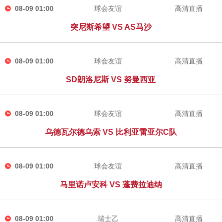
08-09 01:00
球会友谊
高清直播
突尼斯希望 VS AS马沙
08-09 01:00
球会友谊
高清直播
SD朗洛尼斯 VS 努曼西亚
08-09 01:00
球会友谊
高清直播
乌德瓦尔德乌索 VS 比利亚雷亚尔C队
08-09 01:00
球会友谊
高清直播
马里诺卢安科 VS 蓬费拉迪纳
08-09 01:00
瑞士乙
高清直播