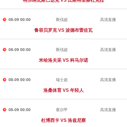
特尔纳瓦斯巴达克 VS 比斯特里察杜克拉
08-09 00:00
斯伐超
高清直播
鲁容贝罗克 VS 波德布雷佐瓦
08-09 00:00
斯伐超
高清直播
米哈洛夫采 VS 科马尔诺
08-09 00:00
瑞士超
高清直播
洛桑体育 VS 年轻人
08-09 00:00
塞尔甲
高清直播
杜博西卡 VS 洛兹尼察