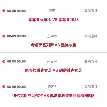
08-09 00:00
保甲
高清直播
索菲亚火车头 VS 索菲亚1948
08-09 00:00
立陶甲
高清直播
考诺萨基列斯 VS 黑格尔曼
08-09 00:00
冰女甲
高清直播
凯夫拉维克女足 VS 胡萨维克女足
08-09 00:00
俄乙B
高清直播
切尔克斯克纳尔特 VS 佩夏诺科普斯科耶海鸥B队