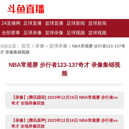
24直播网
足球直播
篮球直播
足球新闻
篮球新闻
全部赛事
足球录像
篮球录像
足球视频
篮球视频
首页
录像
篮球录像
当前位置：
>
>
>
NBA常规赛 步行者123-137奇
才 录像集锦视频
NBA常规赛 步行者123-137奇才 录像集锦视
频
【录像】[腾讯国语] 2023年12月16日 NBA常规赛 步行者vs
奇才 全场录像回放
【录像】[腾讯原声] 2023年12月16日 NBA常规赛 步行者vs
奇才 全场录像回放