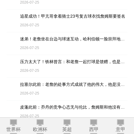
2026-07-25
追星成功！甲亢哥拿着骑士23号复古球衣找詹姆斯要签名
2026-07-25
迷弟！老詹坐在台边与球迷互动，哈利伯顿一脸崇拜地看着
2026-07-25
压力太大了！铁林曾言：和老詹一起打球是馈赠，也是困扰
2026-07-25
拉塞尔此前：老詹的处事方式成就了他的伟大，他是没有缺点的球员
2026-07-25
皮蓬此前：乔丹的竞争心态无与伦比，詹姆斯和他没有可比性
2026-07-25
世界杯
欧洲杯
英超
西甲
意甲
球迷冲着詹姆斯大喊克利夫兰，老詹微笑着小抿一口香槟