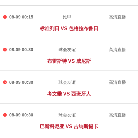
08-09 00:15
比甲
高清直播
标准列日 VS 色格拉布鲁日
08-09 00:30
球会友谊
高清直播
布雷斯特 VS 威尼斯
08-09 00:30
球会友谊
高清直播
考文垂 VS 西班牙人
08-09 00:30
球会友谊
高清直播
巴斯科尼亚 VS 吉纳斯提卡