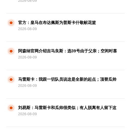
2026-08-09
一任队长
官方：皇马在布达佩斯为普斯卡什敬献花篮
2026-08-09
阿森纳官网介绍吉马良斯：选39号由于父亲；空闲时喜
2026-08-09
欢垂钓
马雷斯卡：我跟一切队员说这是全新的起点；顶替瓜帅
2026-08-09
没有压力
刘易斯：马雷斯卡和瓜帅很类似；有人脱离有人留下这
2026-08-09
便是足球