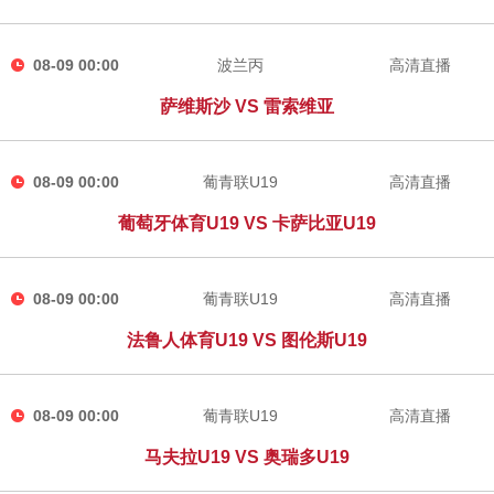
08-09 00:00
波兰丙
高清直播
萨维斯沙 VS 雷索维亚
08-09 00:00
葡青联U19
高清直播
葡萄牙体育U19 VS 卡萨比亚U19
08-09 00:00
葡青联U19
高清直播
法鲁人体育U19 VS 图伦斯U19
08-09 00:00
葡青联U19
高清直播
马夫拉U19 VS 奥瑞多U19