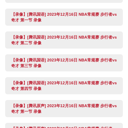
【录像】[腾讯国语] 2023年12月16日 NBA常规赛 步行者vs
奇才 第一节 录像
【录像】[腾讯国语] 2023年12月16日 NBA常规赛 步行者vs
奇才 第二节 录像
【录像】[腾讯国语] 2023年12月16日 NBA常规赛 步行者vs
奇才 第三节 录像
【录像】[腾讯国语] 2023年12月16日 NBA常规赛 步行者vs
奇才 第四节 录像
【录像】[腾讯原声] 2023年12月16日 NBA常规赛 步行者vs
奇才 第一节 录像