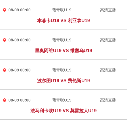
08-09 00:00
葡青联U19
高清直播
本菲卡U19 VS 利亚拿U19
08-09 00:00
葡青联U19
高清直播
里奥阿维U19 VS 维塞乌U19
08-09 00:00
葡青联U19
高清直播
波尔图U19 VS 费伦斯U19
08-09 00:00
葡青联U19
高清直播
法马利卡欧U19 VS 莫雷拉人U19