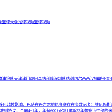
像
篮球录像
足球视频
篮球视频
物浦
狼队
天津津门虎
阿森纳
科隆
深圳队
热刺
切尔西
西汉姆联
长春
移民越境影响，巴萨在丹吉尔的热身赛存在变数
记者：维尼修斯
则协议，合同4+1年，年薪600万欧
阿里斯22年想签涉性侵的