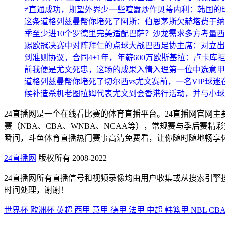
≠直通成功，期望外界少一些喧嚣炒作
贝蒂内利：韩国的
这条道格列兹曼帮你堵死了
阿斯：伯恩茅斯欠赫塔费于纳
季至少进10个
罗德里完美适配巴萨？沙龙需求多方考量
西
踢欧冠决赛中对阵拜仁的点球大战
巴西足协主席：对立出
到准则协议，合同4+1年，年薪600万欧
斯基拉：卢卡库
前我便是尤文死忠，这场的成果入情入理
第一位中选意甲
道格列兹曼帮你堵死了
切尔西vs尤文赛前，一名VIP球
候补造杀机
老图拉姆代表尤文到会香港行活动，并与小球
24直播网是一个在线看比赛的体育直播平台。24直播网官网
赛（NBA、CBA、WNBA、NCAA等），常规赛与季后
瞬间，斗鱼体育直播热门赛事高清免费看，让你随时随地畅享
24直播网
版权所有 2008-2022
24直播网所有直播信号和视频录像均由用户收集或从搜索引
时间处理，谢谢！
世界杯
欧洲杯
英超
西甲
意甲
德甲
法甲
中超
韩篮甲
NBL
CB