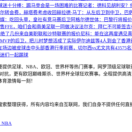
球迷十分棒；踢马竞会是一场困难的比赛
记者：德科见胡利安？
尔转会费，赫塔费考虑收回
​赫拉德·马丁：从左后卫到中卫，巴
媒：吃回头草，皇社有意马赛后卫阿格尔德
世体：巴黎行将报价
售FFE，咱们会和南美足联一同做决议
法尔克：拜仁不可能签吉
拒绝了几份来自美职联和沙特联赛的报价
尼科：能在这再度遇见
MVP的后卫，把儿时梦想活成了实际
伊尔迪兹等4人到会了香港
迷在场边被皮球击中头部
香港行季前赛，切尔西vs尤文共有43575
迷们一起踢球
主要提供足球、NBA、欧冠、世界杯等热门赛事，网罗顶级足球
赛精彩对抗，更有欧冠巅峰厮杀、世界杯全球狂欢赛事。全程提供
体育激情每一刻！
擎搜索整理获得，所有内容均来自互联网，我们自身不提供任何直
A
NBA