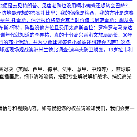
他便是去见特朗普、见唐老鸭也没用啊
小蜘蛛还想转会巴萨？
萨防地最理想的答案
扎比里：我的偶像是梅西，我的方针是这赛
费兰-托雷斯，估计报价将契合其当时价值
卡尼萨雷斯：想从头
布斯-怀特，阵型没他方位且费用太高
斯基拉：罗梅罗与马竞达
青训年代就知道的李昇祐，真的十分高兴
香港文旅局局长：30年
行的商业活动，并为少数球迷签名
小蜘蛛还想转会巴萨？这条
名球迷现场观战
澳洲米兰德比调查:迪乌夫防卫蜕变，19岁拉韦利
联赛对决（英超、西甲、德甲、法甲、意甲、中超等），篮球联
高清直播画质，细节清晰流畅，搭配专业解说解析战术、捕捉高光
播信号和视频内容，如有侵犯您的权益请通知我们，我们会第一