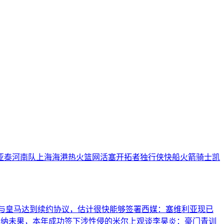
亚泰
河南队
上海海港
热火
篮网
活塞
开拓者
独行侠
快船
火箭
骑士
凯
与皇马达到续约协议，估计很快能够签署
西媒：塞维利亚现已
米纳未果，本年成功签下涉性侵的米尔
上观谈李昊炎：豪门青训