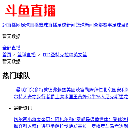
24直播网
足球直播
篮球直播
足球新闻
篮球新闻
全部赛事
足球录
暂无数据
全部直播
首页
>
篮球直播
>
ITD圣特克拉精英女篮
暂无数据
热门球队
曼联
门兴
多特蒙德
弗赖堡
美因茨
富勒姆
拜仁
北京国安
利
尔特人
奇才
步行者
爵士
魔术
国王
黄蜂
公牛
76人
尼克斯
猛龙
最新资讯
切尔西小将麦奎因：阿扎尔和C罗都是偶像
世体：受休达
抛弃引入拜仁进犯手萨拉戈萨
斯基拉：罗梅罗与马竞达到准