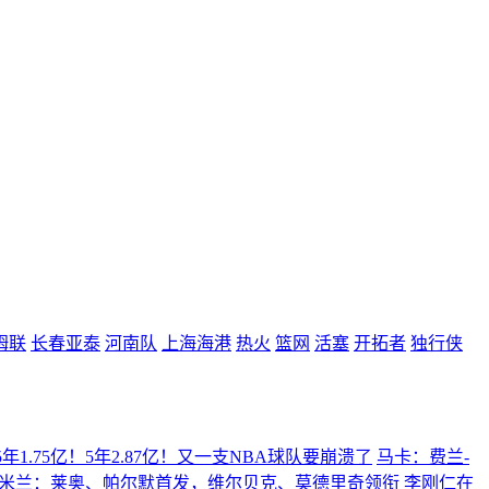
姆联
长春亚泰
河南队
上海海港
热火
篮网
活塞
开拓者
独行侠
5年1.75亿！5年2.87亿！又一支NBA球队要崩溃了
马卡：费兰-
s米兰：莱奥、帕尔默首发，维尔贝克、莫德里奇领衔
李刚仁在