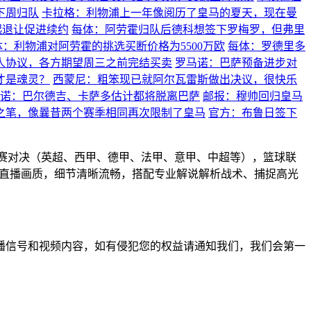
下周归队
卡拉格：利物浦上一年像阅历了皇马的夏天，现在曼
起退让促进续约
每体：阿劳霍归队后德科想签下罗梅罗，但弗里
体：利物浦对阿劳霍的挑选买断价格为5500万欧
每体：罗德里多
人协议，各方期望周三之前完结买卖
罗马诺：巴萨预备进步对
才是魂灵？
西蒙尼：粗笨现已就阿尔瓦雷斯做出决议，很快乐
诺：巴尔德吉、卡萨多估计都将脱离巴萨
邮报：穆帅回归皇马
之笔，像曩昔两个赛季相同再次限制了皇马
官方：布鲁日签下
联赛对决（英超、西甲、德甲、法甲、意甲、中超等），篮球联
高清直播画质，细节清晰流畅，搭配专业解说解析战术、捕捉高光
播信号和视频内容，如有侵犯您的权益请通知我们，我们会第一