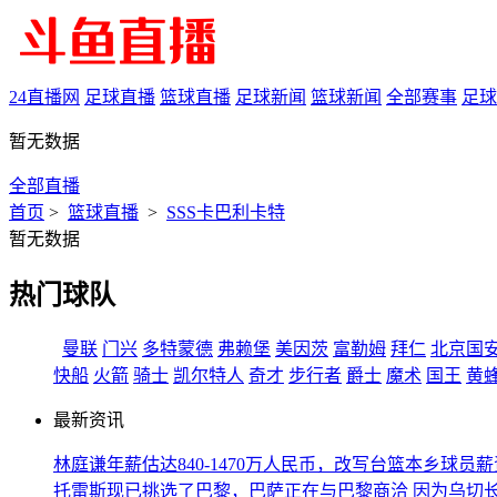
24直播网
足球直播
篮球直播
足球新闻
篮球新闻
全部赛事
足球
暂无数据
全部直播
首页
>
篮球直播
>
SSS卡巴利卡特
暂无数据
热门球队
曼联
门兴
多特蒙德
弗赖堡
美因茨
富勒姆
拜仁
北京国
快船
火箭
骑士
凯尔特人
奇才
步行者
爵士
魔术
国王
黄
最新资讯
林庭谦年薪估达840-1470万人民币，改写台篮本乡球员
托雷斯现已挑选了巴黎，巴萨正在与巴黎商洽
因为乌切长