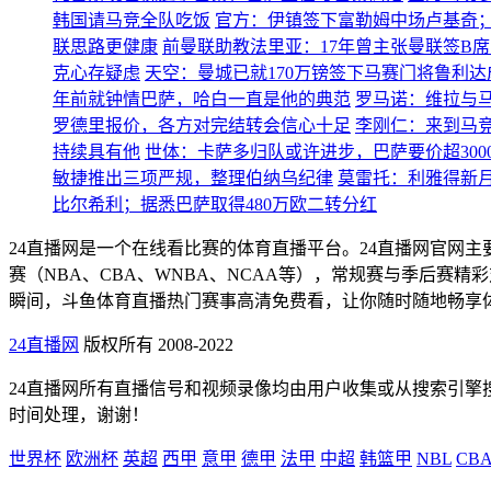
韩国请马竞全队吃饭
官方：伊镇签下富勒姆中场卢基奇；
联思路更健康
前曼联助教法里亚：17年曾主张曼联签B
克心存疑虑
天空：曼城已就170万镑签下马赛门将鲁利达
年前就钟情巴萨，哈白一直是他的典范
罗马诺：维拉与马
罗德里报价，各方对完结转会信心十足
李刚仁：来到马
持续具有他
世体：卡萨多归队或许进步，巴萨要价超300
敏捷推出三项严规，整理伯纳乌纪律
莫雷托：利雅得新
比尔希利；据悉巴萨取得480万欧二转分红
24直播网是一个在线看比赛的体育直播平台。24直播网官网
赛（NBA、CBA、WNBA、NCAA等），常规赛与季后
瞬间，斗鱼体育直播热门赛事高清免费看，让你随时随地畅享
24直播网
版权所有 2008-2022
24直播网所有直播信号和视频录像均由用户收集或从搜索引
时间处理，谢谢！
世界杯
欧洲杯
英超
西甲
意甲
德甲
法甲
中超
韩篮甲
NBL
CB