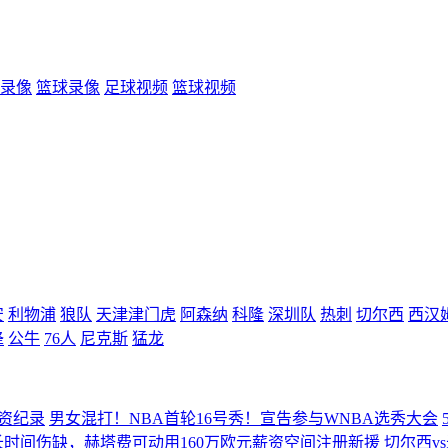
录像
篮球录像
足球视频
篮球视频
安
利物浦
狼队
天津津门虎
阿森纳
科隆
深圳队
热刺
切尔西
西汉
蜂
公牛
76人
尼克斯
猛龙
薪资纪录
男女混打！NBA首轮16号秀！宣告参与WNBA选秀大会
时间伤缺，赫塔费可动用160万欧元薪资空间注册新援
切尔西v