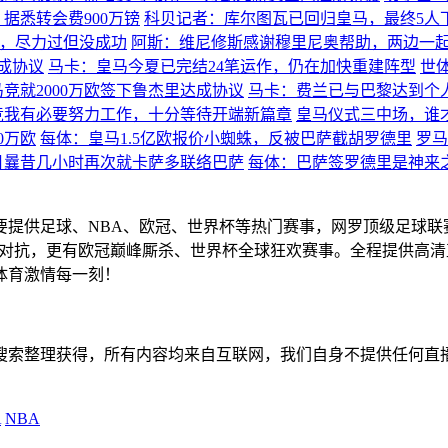
据悉转会费900万镑
科贝记者：库尔图瓦已回归皇马，最终5人
席，尽力过但没成功
阿斯：维尼修斯感谢穆里尼奥帮助，两边一
成协议
马卡：皇马今夏已完结24笔运作，仍在加快重建阵型
世
竞就2000万欧签下鲁杰里达成协议
马卡：费兰已与巴黎达到个
竞我有必要努力工作，十分等待开端新篇章
皇马仪式三中场，谁
0万欧
每体：皇马1.5亿欧报价小蜘蛛，反被巴萨截胡罗德里
罗马
月曩昔几小时再次就卡萨多联络巴萨
每体：巴萨签罗德里是神来
主要提供足球、NBA、欧冠、世界杯等热门赛事，网罗顶级足球
赛精彩对抗，更有欧冠巅峰厮杀、世界杯全球狂欢赛事。全程提供
体育激情每一刻！
擎搜索整理获得，所有内容均来自互联网，我们自身不提供任何直
A
NBA