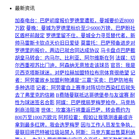
最新资讯
加泰电台：巴萨初度报价罗德里遭拒，曼城要价近8000
万欧
曼晚：曼城为罗德里标价至少6000万镑，巴萨盼社
区盾杯前敲定
罗德里留不住，曼城全力寻觅替代者，新
帅马雷斯卡钦点天价旧日爱徒
莫雷托：巴萨预备进步对
罗德里的报价，两边已就合同达成协议
马卡盘点巴萨截
胡皇马转会：内马尔、比利亚、阿尔维斯在列
法媒：切
尔西重视苏比门迪，阿森纳无意放走该球员
官员：我是
贝西克塔斯球迷，对萨拉赫加盟特拉布宗体育很绝望
记
者：阿劳霍故乡加盟利物浦是“三赢”买卖；巴萨防地有
多种选项
记者：阿劳霍自上赛季对阵切尔西染红后就失
去了弗里克的信赖
B费随曼联抵达哥德堡参与友谊赛 耐
性为球迷签名合影
阿媒：巴萨搅局罗梅罗抢夺，马竞热
刺商洽阻滞
世体：坎塞洛行将重返巴萨，转会费约为
800万至1000万欧元
阿邦拉霍：假如让我猜测谁最或许
拿到最多红牌，我会选罗梅罗
因与工作人员发生争执，
曼联旧将巴特被垃圾站禁入
阿斯：马竞方案出售莫利纳