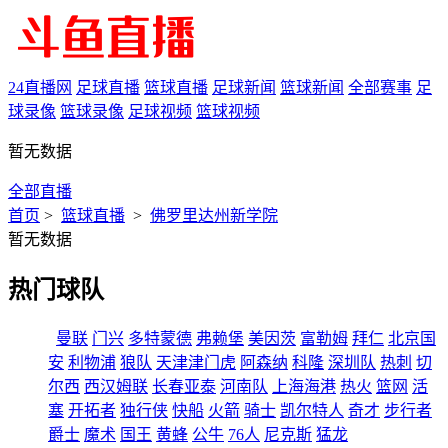
24直播网
足球直播
篮球直播
足球新闻
篮球新闻
全部赛事
足
球录像
篮球录像
足球视频
篮球视频
暂无数据
全部直播
首页
>
篮球直播
>
佛罗里达州新学院
暂无数据
热门球队
曼联
门兴
多特蒙德
弗赖堡
美因茨
富勒姆
拜仁
北京国
安
利物浦
狼队
天津津门虎
阿森纳
科隆
深圳队
热刺
切
尔西
西汉姆联
长春亚泰
河南队
上海海港
热火
篮网
活
塞
开拓者
独行侠
快船
火箭
骑士
凯尔特人
奇才
步行者
爵士
魔术
国王
黄蜂
公牛
76人
尼克斯
猛龙