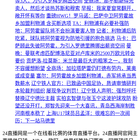
等3人，为引入罗梅罗腾出空间
全商场：那不勒斯得先
卖人，然后才谈热苏斯和穆索
早报：我家夏窗常翻开，
敞开怀有等你
重磅HWG！罗马诺：巴萨中卫阿劳霍故
乡加盟利物浦 含买断选项
TA：利物浦有必要补强防
地；阿劳霍留队将不会扮演要害人物
记者：利物浦后防
吃紧，球队将阿劳霍视为防地引援的抱负挑选
马卡：巴
萨顾此失彼阿劳霍，为引入罗德里腾挪出薪资空间
曼
晚：曼联考虑匹配博洛尼亚对卢库米的2500万欧元转会
要价
贡萨洛-拉莫斯：米兰是最巨大的粗笨之一，我刻
不容缓想盼望
全商场：加拉塔萨雷仍盯德布劳内，莱奥
或成变量
塞尔：阿劳霍故乡加盟利物浦，赤军将承当悉
数薪水
辽宁铁人官方：已致函中国足协，恳请审慎研判
本轮裁判组织
屡现争议判罚！辽宁铁人声明：强烈呼吁
替换辽宁德比主裁
实拍玄智健与张玉宁这波护球攻防
盼
望还没开打，郑智先迎来一个大喜讯，青岛西海岸制胜
河南根本稳了
上海U17球员吕孟洋：很难忘的一次阅
历；下一站马德里
24直播网是一个在线看比赛的体育直播平台。24直播网官网主