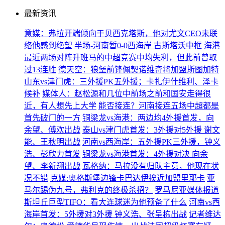
最新资讯
意媒：弗拉开端倾向于贝西克塔斯，他对尤文CEO未联
络他感到绝望
半场-河南暂0-0西海岸 古斯塔沃中框
海港
最近两场对阵升班马的中超竞赛中均失利，但此前曾取
过13连胜
德天空：狼堡前锋佩契诺维奇将加盟斯图加特
山东vs津门虎：三外援PK五外援；卡扎伊什维利、泽卡
候补
媒体人：赵松源和几位中前场之前和国安走得很
近，有人想先上大学
能否接连？河南接连五场中超都是
首先破门的一方
铜梁龙vs海港：两边均4外援首发，向
余望、傅欢出战
泰山vs津门虎首发：3外援对5外援 谢文
能、王秋明出战
河南vs西海岸：五外援PK三外援，钟义
浩、彭欣力首发
铜梁龙vs海港首发：4外援对决 向余
望、李新翔出战
瓦格纳：马拉没有归队主意，他现在状
况不错
克媒:奥格斯堡边锋卡巴达伊挨近加盟里耶卡
亚
马尔踢伪九号，弗利克的终极杀招？
罗马尼亚媒体报道
斯坦丘巨型TIFO：看大连球迷为他预备了什么
河南vs西
海岸首发：5外援对3外援 钟义浩、张呈栋出战
记者维达