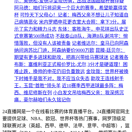
尔：奥德松-爱德华呈现伤情，出战法国超级杯赛存疑
阿马德：咱们行将迎来一个巨大的赛季，希望能赢得奖
杯
可怜天下父母心！记者：梅西父亲不想让儿子知道自
己病情恶化
米内罗晒申花更衣室大合照：拿下3分，展
示了实力和精力斗志
东体：客胜海牛，申花拼出队史正
式竞赛第500场成功
不敌泰山B队，海港B队谢鸿宇：惋
惜落败，但没有人该被责备
记者维达尔：皇马已向阿森
纳问询苏比门迪，阿森纳要价9000万欧
昆滕-廷贝尔：
期望有更多进球和助攻，把高兴带给马赛球迷
记者雅各
布斯：塞维利亚正式报价罗比-尤尔
3分才是硬道理！困
难止跌，换帅的申花仍旧负重致远
金玟哉：世界杯被换
下时摊手是我不对，我不应当众失态
助攻王连线射手
王，玉昆“首胜”领头羊
近10赛季西甲进球最多阵：梅
西、维尼修斯在列
小白发文吊唁梅西父亲：我深感沉
痛，豪尔赫咱们永久铭记你
24直播网是一个在线看比赛的体育直播平台。24直播网官网主
要提供足球、NBA、欧冠、世界杯等热门赛事，网罗顶级足
球联赛对决（英超、西甲、德甲、法甲、意甲、中超等），篮