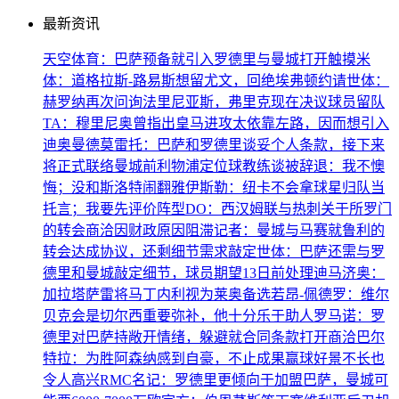
最新资讯
天空体育：巴萨预备就引入罗德里与曼城打开触摸
米
体：道格拉斯-路易斯想留尤文，回绝埃弗顿约请
世体：
赫罗纳再次问询法里尼亚斯，弗里克现在决议球员留队
TA：穆里尼奥曾指出皇马进攻太依靠左路，因而想引入
迪奥曼德
莫雷托：巴萨和罗德里谈妥个人条款，接下来
将正式联络曼城
前利物浦定位球教练谈被辞退：我不懊
悔；没和斯洛特闹翻
雅伊斯勒：纽卡不会拿球星归队当
托言；我要先评价阵型
DO：西汉姆联与热刺关于所罗门
的转会商洽因财政原因阻滞
记者：曼城与马赛就鲁利的
转会达成协议，还剩细节需求敲定
世体：巴萨还需与罗
德里和曼城敲定细节，球员期望13日前处理
迪马济奥：
加拉塔萨雷将马丁内利视为莱奥备选
若昂-佩德罗：维尔
贝克会是切尔西重要弥补，他十分乐于助人
罗马诺：罗
德里对巴萨持敞开情绪，躲避就合同条款打开商洽
巴尔
特拉：为胜阿森纳感到自豪，不止成果赢球好景不长也
令人高兴
RMC名记：罗德里更倾向于加盟巴萨，曼城可