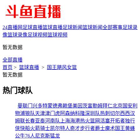
24直播网
足球直播
篮球直播
足球新闻
篮球新闻
全部赛事
足球录
像
篮球录像
足球视频
篮球视频
暂无数据
全部直播
首页
>
篮球直播
>
国王飓风女篮
暂无数据
热门球队
曼联
门兴
多特蒙德
弗赖堡
美因茨
富勒姆
拜仁
北京国安
利
物浦
狼队
天津津门虎
阿森纳
科隆
深圳队
热刺
切尔西
西汉
姆联
长春亚泰
河南队
上海海港
热火
篮网
活塞
开拓者
独行
侠
快船
火箭
骑士
凯尔特人
奇才
步行者
爵士
魔术
国王
黄蜂
公牛
76人
尼克斯
猛龙