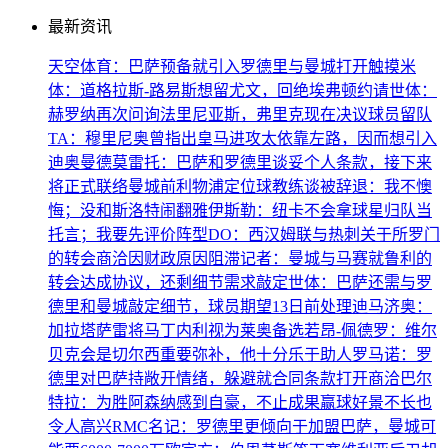
最新资讯
天空体育：巴萨预备就引入罗德里与曼城打开触摸
米
体：道格拉斯-路易斯想留尤文，回绝埃弗顿约请
世体：
赫罗纳再次问询法里尼亚斯，弗里克现在决议球员留队
TA：穆里尼奥曾指出皇马进攻太依靠左路，因而想引入
迪奥曼德
莫雷托：巴萨和罗德里谈妥个人条款，接下来
将正式联络曼城
前利物浦定位球教练谈被辞退：我不懊
悔；没和斯洛特闹翻
雅伊斯勒：纽卡不会拿球星归队当
托言；我要先评价阵型
DO：西汉姆联与热刺关于所罗门
的转会商洽因财政原因阻滞
记者：曼城与马赛就鲁利的
转会达成协议，还剩细节需求敲定
世体：巴萨还需与罗
德里和曼城敲定细节，球员期望13日前处理
迪马济奥：
加拉塔萨雷将马丁内利视为莱奥备选
若昂-佩德罗：维尔
贝克会是切尔西重要弥补，他十分乐于助人
罗马诺：罗
德里对巴萨持敞开情绪，躲避就合同条款打开商洽
巴尔
特拉：为胜阿森纳感到自豪，不止成果赢球好景不长也
令人高兴
RMC名记：罗德里更倾向于加盟巴萨，曼城可