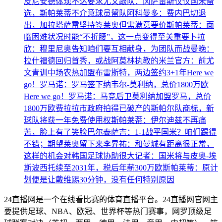
皮尼安德体现不达要求
尤文跟队：冈萨雷斯仅仅国米备
选，斯帕莱蒂不介意球员留队
阿科曼多：费内巴切退
出，加拉塔萨雷坚持签莱奥但需满意要价
斯帕莱蒂：面
临困难状况时能“不折腰”，这一点变得至关重要
卜拉
欣：穆里尼奥告知咱们要互相献身，为团队而战
曼晚：
拉什福德回归首秀，或战阿莫林执教的米兰
官方：前尤
文青训中场农热加盟布雷斯特，两边签约3+1年
Here we
go！罗马诺：罗马签下纳韦尔-莫利纳，总价1800万欧
Here we go！罗马诺：马竞后卫莫利纳加盟罗马，总价
1800万欧
费拉拉市政府拍得已破产的斯帕尔队商标，新
球队将获一年免费使用权
斯帕莱蒂：伊尔迪兹不再痛
苦，脸上有了笑脸
巴尔泰萨吉：1-1战平国米？咱们踢得
不错；期望莱奥留下来
李昇祐：和曼城有距离很正常，
这样的机会对韩国足球协助很大
记者：国米将与皮奥-埃
斯波西托续至2031年，税后年薪300万欧
斯帕莱蒂：原计
划便是让戴维踢30分钟，没有任何特别原因
24直播网是一个在线看比赛的体育直播平台。24直播网官网主
要提供足球、NBA、欧冠、世界杯等热门赛事，网罗顶级足