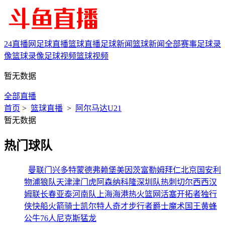
24直播网
足球直播
篮球直播
足球新闻
篮球新闻
全部赛事
足球录
像
篮球录像
足球视频
篮球视频
暂无数据
全部直播
首页
>
篮球直播
>
阿尔马达U21
暂无数据
热门球队
曼联
门兴
多特蒙德
弗赖堡
美因茨
富勒姆
拜仁
北京国安
利
物浦
狼队
天津津门虎
阿森纳
科隆
深圳队
热刺
切尔西
西汉
姆联
长春亚泰
河南队
上海海港
热火
篮网
活塞
开拓者
独行
侠
快船
火箭
骑士
凯尔特人
奇才
步行者
爵士
魔术
国王
黄蜂
公牛
76人
尼克斯
猛龙