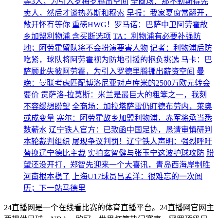
等3人，为引入罗梅罗腾出空间
全商场：那不勒斯得先
卖人，然后才谈热苏斯和穆索
早报：我家夏窗常翻开，
敞开怀有等你
重磅HWG！罗马诺：巴萨中卫阿劳霍故
乡加盟利物浦 含买断选项
TA：利物浦有必要补强防
地；阿劳霍留队将不会扮演要害人物
记者：利物浦后防
吃紧，球队将阿劳霍视为防地引援的抱负挑选
马卡：巴
萨顾此失彼阿劳霍，为引入罗德里腾挪出薪资空间
曼
晚：曼联考虑匹配博洛尼亚对卢库米的2500万欧元转会
要价
贡萨洛-拉莫斯：米兰是最巨大的粗笨之一，我刻
不容缓想盼望
全商场：加拉塔萨雷仍盯德布劳内，莱奥
或成变量
塞尔：阿劳霍故乡加盟利物浦，赤军将承当悉
数薪水
辽宁铁人官方：已致函中国足协，恳请审慎研判
本轮裁判组织
屡现争议判罚！辽宁铁人声明：强烈呼吁
替换辽宁德比主裁
实拍玄智健与张玉宁这波护球攻防
盼
望还没开打，郑智先迎来一个大喜讯，青岛西海岸制胜
河南根本稳了
上海U17球员吕孟洋：很难忘的一次阅
历；下一站马德里
24直播网是一个在线看比赛的体育直播平台。24直播网官网主