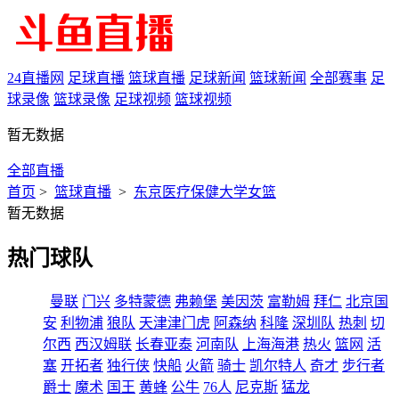
24直播网
足球直播
篮球直播
足球新闻
篮球新闻
全部赛事
足
球录像
篮球录像
足球视频
篮球视频
暂无数据
全部直播
首页
>
篮球直播
>
东京医疗保健大学女篮
暂无数据
热门球队
曼联
门兴
多特蒙德
弗赖堡
美因茨
富勒姆
拜仁
北京国
安
利物浦
狼队
天津津门虎
阿森纳
科隆
深圳队
热刺
切
尔西
西汉姆联
长春亚泰
河南队
上海海港
热火
篮网
活
塞
开拓者
独行侠
快船
火箭
骑士
凯尔特人
奇才
步行者
爵士
魔术
国王
黄蜂
公牛
76人
尼克斯
猛龙