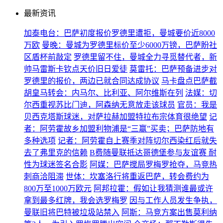
最新资讯
加泰电台：巴萨初度报价罗德里遭拒，曼城要价近8000
万欧
曼晚：曼城为罗德里标价至少6000万镑，巴萨盼社
区盾杯前敲定
罗德里留不住，曼城全力寻觅替代者，新
帅马雷斯卡钦点天价旧日爱徒
莫雷托：巴萨预备进步对
罗德里的报价，两边已就合同达成协议
马卡盘点巴萨截
胡皇马转会：内马尔、比利亚、阿尔维斯在列
法媒：切
尔西重视苏比门迪，阿森纳无意放走该球员
官员：我是
贝西克塔斯球迷，对萨拉赫加盟特拉布宗体育很绝望
记
者：阿劳霍故乡加盟利物浦是“三赢”买卖；巴萨防地有
多种选项
记者：阿劳霍自上赛季对阵切尔西染红后就失
去了弗里克的信赖
B费随曼联抵达哥德堡参与友谊赛 耐
性为球迷签名合影
阿媒：巴萨搅局罗梅罗抢夺，马竞热
刺商洽阻滞
世体：坎塞洛行将重返巴萨，转会费约为
800万至1000万欧元
阿邦拉霍：假如让我猜测谁最或许
拿到最多红牌，我会选罗梅罗
因与工作人员发生争执，
曼联旧将巴特被垃圾站禁入
阿斯：马竞方案出售莫利纳