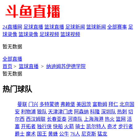
24直播网
足球直播
篮球直播
足球新闻
篮球新闻
全部赛事
足
球录像
篮球录像
足球视频
篮球视频
暂无数据
全部直播
首页
>
篮球直播
>
纳迪姆苏伊德学院
暂无数据
热门球队
曼联
门兴
多特蒙德
弗赖堡
美因茨
富勒姆
拜仁
北京国
安
利物浦
狼队
天津津门虎
阿森纳
科隆
深圳队
热刺
切
尔西
西汉姆联
长春亚泰
河南队
上海海港
热火
篮网
活
塞
开拓者
独行侠
快船
火箭
骑士
凯尔特人
奇才
步行者
爵士
魔术
国王
黄蜂
公牛
76人
尼克斯
猛龙