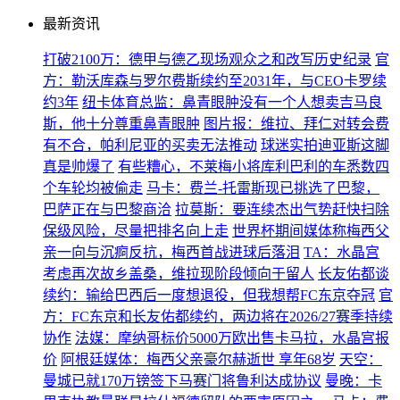
最新资讯
打破2100万：德甲与德乙现场观众之和改写历史纪录
官
方：勒沃库森与罗尔费斯续约至2031年，与CEO卡罗续
约3年
纽卡体育总监：鼻青眼肿没有一个人想卖吉马良
斯，他十分尊重鼻青眼肿
图片报：维拉、拜仁对转会费
有不合，帕利尼亚的买卖无法推动
球迷实拍迪亚斯这脚
真是帅爆了
有些糟心，不莱梅小将库利巴利的车悉数四
个车轮均被偷走
马卡：费兰-托雷斯现已挑选了巴黎，
巴萨正在与巴黎商洽
拉莫斯：要连续杰出气势赶快扫除
保级风险，尽量把排名向上走
世界杯期间媒体称梅西父
亲一向与沉痾反抗，梅西首战进球后落泪
TA：水晶宫
考虑再次故乡盖桑，维拉现阶段倾向于留人
长友佑都谈
续约：输给巴西后一度想退役，但我想帮FC东京夺冠
官
方：FC东京和长友佑都续约，两边将在2026/27赛季持续
协作
法媒：摩纳哥标价5000万欧出售卡马拉，水晶宫报
价
阿根廷媒体：梅西父亲豪尔赫逝世 享年68岁
天空：
曼城已就170万镑签下马赛门将鲁利达成协议
曼晚：卡