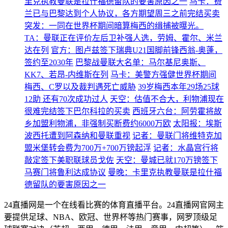
里克执教曼联是拉什福德留队的要害原因之一
马卡：费
兰已与巴黎达到个人协议，各方期望周三之前完结买卖
突发：一同在世界杯期间暗算梅西的缉捕被曝光。
TA：曼联正在评价左后卫补强人选，劳姆、霍尔、米兰
达在列
官方：图卢兹签下瑞典U21国脚前锋西翁-奥蓬，
签约至2030年
巴黎战曼联大名单：马尔基尼奥斯、
KK7、若昂-内维斯在列
马卡：美警方强健世界杯期间
梅西、C罗以及裁判遇死亡威胁
39岁梅西本年29场25球
12助 还有70次成功过人
天空：估值不合大，利物浦现在
很难完结签下巴尔科拉的买卖
西班牙六台：阿劳霍将故
乡加盟利物浦，非强制买断费约6000万欧
太阳报：埃斯
波西托遭到阿森纳和曼联重视
记者：曼联门将维特克加
盟米堡转会费为700万+700万镑起浮
记者：水晶宫行将
敲定签下美职联球员戈佐
天空：曼城已就170万镑签下
马赛门将鲁利达成协议
曼晚：卡里克执教曼联是拉什福
德留队的要害原因之一
24直播网是一个在线看比赛的体育直播平台。24直播网官网主
要提供足球、NBA、欧冠、世界杯等热门赛事，网罗顶级足