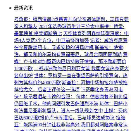
最新资讯
号角报：梅西清晨2点携妻儿向父亲遗体离别，现场只要
亲人和挚友
2021年选秀球员生计三分命中率榜：特雷·
墨菲榜首 格莱姆斯第七
天空体育列阿森纳阵型深度：中
场9人竞赛3个方位，中卫前锋可加强
记者：威洛克愿意
在今夏脱离纽卡，寻求安稳的进场时机
斯基拉：萨索
洛、都灵和帕尔马均有意福蒂尼，球员合同明夏到期
意
媒：卢卡库对加盟费内巴切持敞开情绪，那不勒斯要价
1200万欧
二战非洲劲旅尼日利亚女篮 我国女篮热身赛大
名单出炉
世体：罗梅罗一直在张望巴萨的引援意向，热
刺为其标价约4000万欧
斯基拉：河槽中场加拉尔萨被推
荐给尤文，后者正评价这一选项
下赛季化身青岛闪电
侠？段昂君晒与韦德的合照：
每体：德容康复不抱负但
仍回绝手术，他的问题引发巴萨强烈不满
每体：巴萨小
将法里尼亚斯将留队，进入一线队规划之中
土媒：费内
巴切600万欧报价卢卡库遭拒，已与球员达成协议
拉维
亚：能踢满90分钟让我非常高兴 我们都对阿隆索非常认