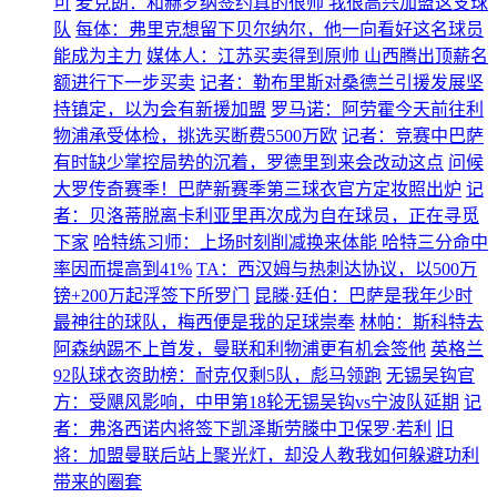
可
麦克朗：和赫罗纳签约真的很帅 我很高兴加盟这支球
队
每体：弗里克想留下贝尔纳尔，他一向看好这名球员
能成为主力
媒体人：江苏买卖得到原帅 山西腾出顶薪名
额进行下一步买卖
记者：勒布里斯对桑德兰引援发展坚
持镇定，以为会有新援加盟
罗马诺：阿劳霍今天前往利
物浦承受体检，挑选买断费5500万欧
记者：竞赛中巴萨
有时缺少掌控局势的沉着，罗德里到来会改动这点
问候
大罗传奇赛季！巴萨新赛季第三球衣官方定妆照出炉
记
者：贝洛蒂脱离卡利亚里再次成为自在球员，正在寻觅
下家
哈特练习师：上场时刻削减换来体能 哈特三分命中
率因而提高到41%
TA：西汉姆与热刺达协议，以500万
镑+200万起浮签下所罗门
昆滕·廷伯：巴萨是我年少时
最神往的球队，梅西便是我的足球崇奉
林帕：斯科特去
阿森纳踢不上首发，曼联和利物浦更有机会签他
英格兰
92队球衣资助榜：耐克仅剩5队，彪马领跑
无锡吴钩官
方：受飓风影响，中甲第18轮无锡吴钩vs宁波队延期
记
者：弗洛西诺内将签下凯泽斯劳滕中卫保罗·若利
旧
将：加盟曼联后站上聚光灯，却没人教我如何躲避功利
带来的圈套