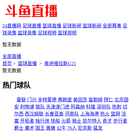
24直播网
足球直播
篮球直播
足球新闻
篮球新闻
全部赛事
足
球录像
篮球录像
足球视频
篮球视频
暂无数据
全部直播
首页
>
篮球直播
>
奥迪维拉斯U21
暂无数据
热门球队
曼联
门兴
多特蒙德
弗赖堡
美因茨
富勒姆
拜仁
北京国
安
利物浦
狼队
天津津门虎
阿森纳
科隆
深圳队
热刺
切
尔西
西汉姆联
长春亚泰
河南队
上海海港
热火
篮网
活
塞
开拓者
独行侠
快船
火箭
骑士
凯尔特人
奇才
步行者
爵士
魔术
国王
黄蜂
公牛
76人
尼克斯
猛龙