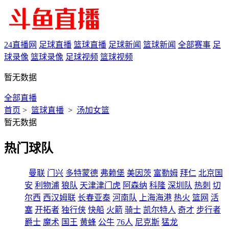
24直播网
足球直播
篮球直播
足球新闻
篮球新闻
全部赛事
足
球录像
篮球录像
足球视频
篮球视频
暂无数据
全部直播
首页
>
篮球直播
>
汤加女篮
暂无数据
热门球队
曼联
门兴
多特蒙德
弗赖堡
美因茨
富勒姆
拜仁
北京国
安
利物浦
狼队
天津津门虎
阿森纳
科隆
深圳队
热刺
切
尔西
西汉姆联
长春亚泰
河南队
上海海港
热火
篮网
活
塞
开拓者
独行侠
快船
火箭
骑士
凯尔特人
奇才
步行者
爵士
魔术
国王
黄蜂
公牛
76人
尼克斯
猛龙