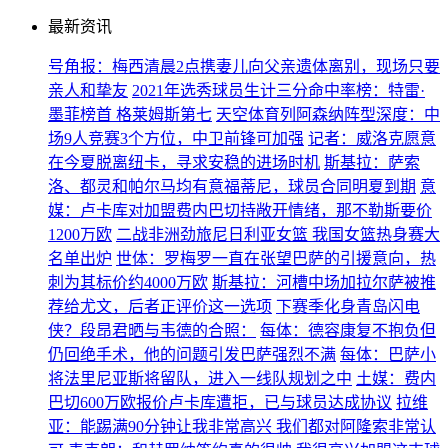
最新资讯
号角报：梅西清晨2点携妻儿向父亲遗体离别，现场只要
亲人和挚友
2021年选秀球员生计三分命中率榜：特雷·
墨菲榜首 格莱姆斯第七
天空体育列阿森纳阵型深度：中
场9人竞赛3个方位，中卫前锋可加强
记者：威洛克愿意
在今夏脱离纽卡，寻求安稳的进场时机
斯基拉：萨索
洛、都灵和帕尔马均有意福蒂尼，球员合同明夏到期
意
媒：卢卡库对加盟费内巴切持敞开情绪，那不勒斯要价
1200万欧
二战非洲劲旅尼日利亚女篮 我国女篮热身赛大
名单出炉
世体：罗梅罗一直在张望巴萨的引援意向，热
刺为其标价约4000万欧
斯基拉：河槽中场加拉尔萨被推
荐给尤文，后者正评价这一选项
下赛季化身青岛闪电
侠？段昂君晒与韦德的合照：
每体：德容康复不抱负但
仍回绝手术，他的问题引发巴萨强烈不满
每体：巴萨小
将法里尼亚斯将留队，进入一线队规划之中
土媒：费内
巴切600万欧报价卢卡库遭拒，已与球员达成协议
拉维
亚：能踢满90分钟让我非常高兴 我们都对阿隆索非常认