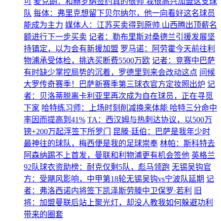
可
麦克朗：和赫罗纳签约真的很帅 我很高兴加盟这支球
队
每体：弗里克想留下贝尔纳尔，他一向看好这名球员
能成为主力
媒体人：江苏买卖得到原帅 山西腾出顶薪名
额进行下一步买卖
记者：勒布里斯对桑德兰引援发展坚
持镇定，以为会有新援加盟
罗马诺：阿劳霍今天前往利
物浦承受体检，挑选买断费5500万欧
记者：竞赛中巴萨
有时缺少掌控局势的沉着，罗德里到来会改动这点
问候
大罗传奇赛季！巴萨新赛季第三球衣官方定妆照出炉
记
者：贝洛蒂脱离卡利亚里再次成为自在球员，正在寻觅
下家
哈特练习师：上场时刻削减换来体能 哈特三分命中
率因而提高到41%
TA：西汉姆与热刺达协议，以500万
镑+200万起浮签下所罗门
昆滕·廷伯：巴萨是我年少时
最神往的球队，梅西便是我的足球崇奉
林帕：斯科特去
阿森纳踢不上首发，曼联和利物浦更有机会签他
英格兰
92队球衣资助榜：耐克仅剩5队，彪马领跑
无锡吴钩官
方：受飓风影响，中甲第18轮无锡吴钩vs宁波队延期
记
者：弗洛西诺内将签下凯泽斯劳滕中卫保罗·若利
旧
将：加盟曼联后站上聚光灯，却没人教我如何躲避功利
带来的圈套