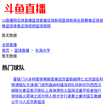
24直播网
足球直播
篮球直播
足球新闻
篮球新闻
全部赛事
足球录
像
篮球录像
足球视频
篮球视频
暂无数据
全部直播
首页
>
篮球直播
>
东海大学
暂无数据
热门球队
曼联
门兴
多特蒙德
弗赖堡
美因茨
富勒姆
拜仁
北京国安
利
物浦
狼队
天津津门虎
阿森纳
科隆
深圳队
热刺
切尔西
西汉
姆联
长春亚泰
河南队
上海海港
热火
篮网
活塞
开拓者
独行
侠
快船
火箭
骑士
凯尔特人
奇才
步行者
爵士
魔术
国王
黄蜂
公牛
76人
尼克斯
猛龙