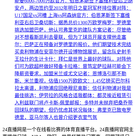
能要6000-7000万欧
官方：伯恩茅斯签下塞维利亚后卫胡
安卢，两边签约至2032年
明日之星冠军杯排位赛对阵：
U17国足vs河槽 上海vs阿森纳
官方：伯恩茅斯签下塞维
利亚右后卫桑切斯；据悉总价1300万欧
罗梅罗：罗德里
挑选加盟巴萨，他认可弗里克的建队方案
记者：尽管绝
对不想看斯凯利去曼联，但为了球员开展支撑他走
塞
尔：巴萨正在预备对罗德里的报价，他们期望技术完结
买卖
利物浦在安菲尔德开设博物馆展览，留念队史射手
王拉什的生计
卡什：拜仁是世界上最好的球队，对阵他
们可为欧超杯做好预备
卡拉格：曾笃定萨拉赫可能会下
降薪资要求，加盟米兰或尤文
记者：恩博洛引那不勒
斯、米兰重视，估值1500万欧
欧文：1.45亿镑买巴尔科
拉太离谱，利物浦应回绝
穆尼奥斯：信任利物浦对我是
最佳挑选；伊劳拉的风格合适我
都体：都灵挨近租赁引
入利兹联门将卢卡斯-佩里
邮报：多特并未抛弃把桑乔带
回球队的期望，但仍忧虑其状况
每体：弗里克已致电罗
德里，亚马尔等人也曾介绍更衣室气氛
24直播网是一个在线看比赛的体育直播平台。24直播网官网主