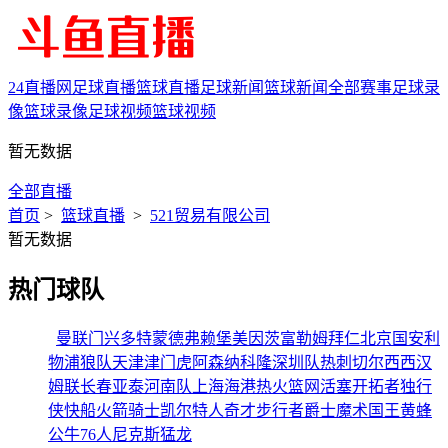
24直播网
足球直播
篮球直播
足球新闻
篮球新闻
全部赛事
足球录
像
篮球录像
足球视频
篮球视频
暂无数据
全部直播
首页
>
篮球直播
>
521贸易有限公司
暂无数据
热门球队
曼联
门兴
多特蒙德
弗赖堡
美因茨
富勒姆
拜仁
北京国安
利
物浦
狼队
天津津门虎
阿森纳
科隆
深圳队
热刺
切尔西
西汉
姆联
长春亚泰
河南队
上海海港
热火
篮网
活塞
开拓者
独行
侠
快船
火箭
骑士
凯尔特人
奇才
步行者
爵士
魔术
国王
黄蜂
公牛
76人
尼克斯
猛龙