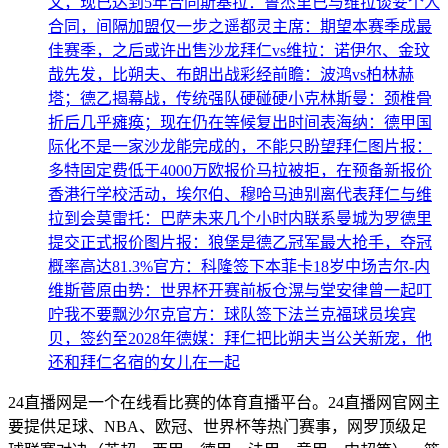
文，现已达到5年合同
斯基拉：鲁杰里已与维拉谈妥个人
合同，间隔加盟仅一步之遥
都灵主席：期望本赛季成最
佳赛季，之后或许出售沙龙
拜仁vs维拉：诺伊尔、金玟
哉先发，比朔夫、布朗出战
彩经前瞻：波鸿vs柏林赫
塔；德乙揭幕战，传统强队硬碰硬
小克林斯曼：颈椎骨
折后几乎瘫痪；现在仍在等候复出时间表
海纳：德甲国
际化不是一家沙龙能完成的，不能只盼望拜仁
图片报：
多特固定费低于4000万欧报价马拉被拒，在预备新报价
香港行学校活动，埃尔伯、穆哈马迪别离代表拜仁与维
拉到会
莫雷托：巴萨未来几个小时内联系曼城为罗德里
提交正式报价
图片报：狼堡是德乙冠军最大抢手，夺冠
概率高达81.3%
官方：科隆签下本菲卡18岁中场吉尔-内
维斯
菅原由势：世界杯开赛前板仓滉与堂安律曾一起叮
咛我不要飘
沙尔克官方：球队签下法兰克福球员埃宾
贝，签约至2028年
德媒：拜仁把比朔夫当公关新宠，他
还和拜仁名宿的女儿在一起
24直播网是一个在线看比赛的体育直播平台。24直播网官网主
要提供足球、NBA、欧冠、世界杯等热门赛事，网罗顶级足