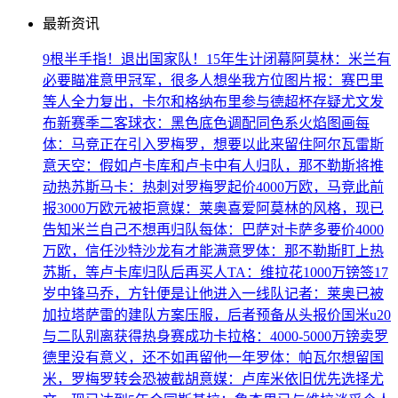
最新资讯
9根半手指！退出国家队！15年生计闭幕
阿莫林：米兰有
必要瞄准意甲冠军，很多人想坐我方位
图片报：赛巴里
等人全力复出，卡尔和格纳布里参与德超杯存疑
尤文发
布新赛季二客球衣：黑色底色调配同色系火焰图画
每
体：马竞正在引入罗梅罗，想要以此来留住阿尔瓦雷斯
意天空：假如卢卡库和卢卡中有人归队，那不勒斯将推
动热苏斯
马卡：热刺对罗梅罗起价4000万欧，马竞此前
报3000万欧元被拒
意媒：莱奥喜爱阿莫林的风格，现已
告知米兰自己不想再归队
每体：巴萨对卡萨多要价4000
万欧，信任沙特沙龙有才能满意
罗体：那不勒斯盯上热
苏斯，等卢卡库归队后再买人
TA：维拉花1000万镑签17
岁中锋马乔，方针便是让他进入一线队
记者：莱奥已被
加拉塔萨雷的建队方案压服，后者预备从头报价
国米u20
与二队别离获得热身赛成功
卡拉格：4000-5000万镑卖罗
德里没有意义，还不如再留他一年
罗体：帕瓦尔想留国
米，罗梅罗转会恐被截胡
意媒：卢库米依旧优先选择尤