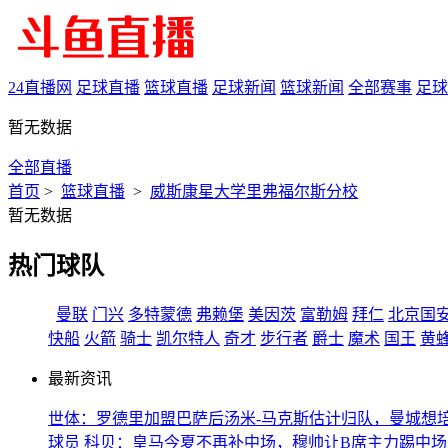
24直播网
足球直播
篮球直播
足球新闻
篮球新闻
全部赛事
足球
暂无数据
全部直播
首页
>
篮球直播
>
威斯康星大学里弗福尔斯分校
暂无数据
热门球队
曼联
门兴
多特蒙德
弗赖堡
美因茨
富勒姆
拜仁
北京国
快船
火箭
骑士
凯尔特人
奇才
步行者
爵士
魔术
国王
黄
最新资讯
世体：罗德里加盟巴萨后汤米-马克斯估计归队，曼城想
球员
科贝：皇马今夏不再补中场，穆帅让B席主力踢中场