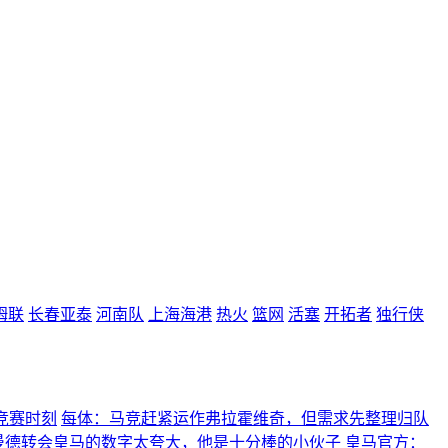
姆联
长春亚泰
河南队
上海海港
热火
篮网
活塞
开拓者
独行侠
竞赛时刻
每体：马竞赶紧运作弗拉霍维奇，但需求先整理归队
曼德转会皇马的数字太夸大，他是十分棒的小伙子
皇马官方：