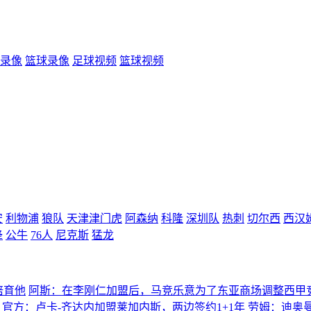
录像
篮球录像
足球视频
篮球视频
安
利物浦
狼队
天津津门虎
阿森纳
科隆
深圳队
热刺
切尔西
西汉
蜂
公牛
76人
尼克斯
猛龙
培育他
阿斯：在李刚仁加盟后，马竞乐意为了东亚商场调整西甲
官方：卢卡-齐达内加盟莱加内斯，两边签约1+1年
劳姆：迪奥