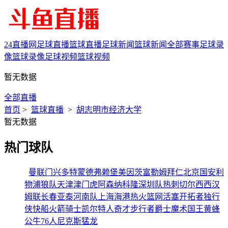
24直播网
足球直播
篮球直播
足球新闻
篮球新闻
全部赛事
足球录
像
篮球录像
足球视频
篮球视频
暂无数据
全部直播
首页
>
篮球直播
>
胡志明市经济大学
暂无数据
热门球队
曼联
门兴
多特蒙德
弗赖堡
美因茨
富勒姆
拜仁
北京国安
利
物浦
狼队
天津津门虎
阿森纳
科隆
深圳队
热刺
切尔西
西汉
姆联
长春亚泰
河南队
上海海港
热火
篮网
活塞
开拓者
独行
侠
快船
火箭
骑士
凯尔特人
奇才
步行者
爵士
魔术
国王
黄蜂
公牛
76人
尼克斯
猛龙