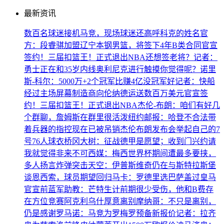
最新资讯
数百名球迷接机马竞，现场球迷还高呼科克的姓名
官
方：段睿骐加盟辽宁本钢男篮，将签下4年B类合同
官宣
签约！三届扣篮王！正式退出NBA
还想签老将？记者：
勇士正在和35岁内线奥利尼克进行触摸
你觉得呢？诺里
斯-科尔：5000万+2个冠军比赚4亿没冠军好
记者：快船
经过主场屏幕制造商向伦纳德运送数百万美元
官宣签
约！三届扣篮王！正式退出NBA
杰伦-布朗：咱们有好几
个群聊，詹姆斯在群里很活泼
纽约邮报：哈登不合法带
着兵器的指控现在已被吊销
杰伦布朗发布会举起自己的7
号76人球衣
桥冈大树：征战德甲是愿望；收到门兴约请
我就觉得非来不可
西媒：梅西世界杯期间遭最多要挟，
多人扬言炸弹突击
天空：伊普斯维奇仍在与斯特拉斯堡
谈恩西索，球员期望回归
马卡：罗德里选巴萨盖过皇马
官宣
前蓝军助教：芒特生计前期很少受伤，他和B费存
在方位竞赛
阿克利乌什厚意离别摩纳哥：不只是离别，
仍是感谢
罗马诺：马竞为罗梅罗预备新报价
记者：拉齐