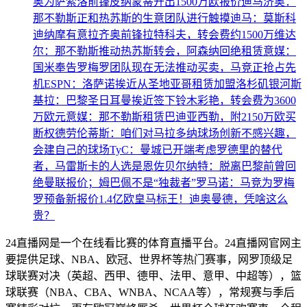
奥为萨索洛前锋皮纳蒙蒂开出1500万欧报价
迪马济奥：
那不勒斯正和热苏斯的生意团队进行触摸
迪马：莫斯科
迪纳摩有意拉齐奥前锋拉特科夫，转会费约1500万
维达
尔：那不勒斯推动热苏斯转会，阿森纳回绝租赁
意媒：
国米奉告罗梅罗团队现在无法推动买卖，马竞正抢占先
机
ESPN：洛萨诺挨近从圣地亚哥租赁加盟洛杉矶银河
斯
基拉：巴黎圣日耳曼挨近签下铃木彩艳，转会费为3600
万欧元
意媒：那不勒斯租赁巴迪亚西勒，附2150万欧买
断权
德劳伦蒂斯：咱们对马拉多纳球场创新不感兴趣，
会建自己的球场
TyC：曼城已开端考虑罗德里的替代
者，马雷斯卡的人选是恩佐
贝尔纳特：脱离巴黎前曾回
绝曼联报价；姆巴佩不是“独裁者”
罗马诺：马竞为罗梅
罗预备新报价
1.4亿欧皇马标王！迪奥曼德，凭啥这么
贵？
24直播网是一个在线看比赛的体育直播平台。24直播网官网主
要提供足球、NBA、欧冠、世界杯等热门赛事，网罗顶级足
球联赛对决（英超、西甲、德甲、法甲、意甲、中超等），篮
球联赛（NBA、CBA、WNBA、NCAA等），常规赛与季后