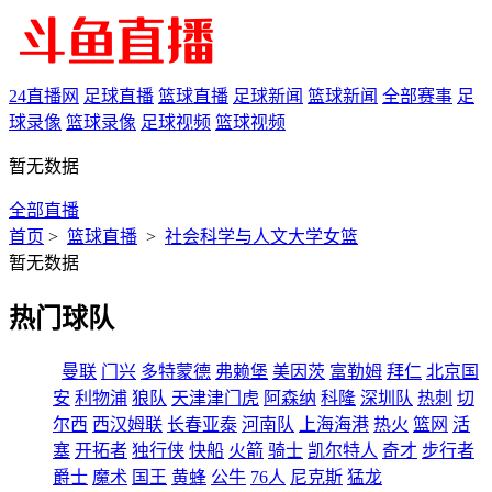
24直播网
足球直播
篮球直播
足球新闻
篮球新闻
全部赛事
足
球录像
篮球录像
足球视频
篮球视频
暂无数据
全部直播
首页
>
篮球直播
>
社会科学与人文大学女篮
暂无数据
热门球队
曼联
门兴
多特蒙德
弗赖堡
美因茨
富勒姆
拜仁
北京国
安
利物浦
狼队
天津津门虎
阿森纳
科隆
深圳队
热刺
切
尔西
西汉姆联
长春亚泰
河南队
上海海港
热火
篮网
活
塞
开拓者
独行侠
快船
火箭
骑士
凯尔特人
奇才
步行者
爵士
魔术
国王
黄蜂
公牛
76人
尼克斯
猛龙