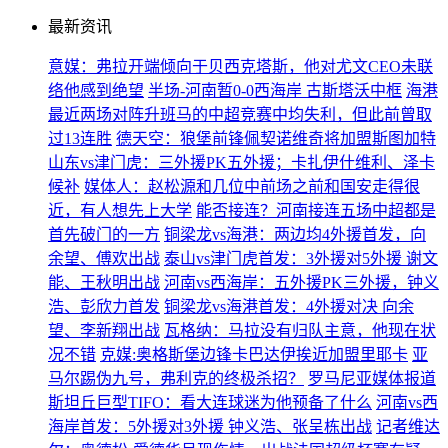
最新资讯
意媒：弗拉开端倾向于贝西克塔斯，他对尤文CEO未联
络他感到绝望
半场-河南暂0-0西海岸 古斯塔沃中框
海港
最近两场对阵升班马的中超竞赛中均失利，但此前曾取
过13连胜
德天空：狼堡前锋佩契诺维奇将加盟斯图加特
山东vs津门虎：三外援PK五外援；卡扎伊什维利、泽卡
候补
媒体人：赵松源和几位中前场之前和国安走得很
近，有人想先上大学
能否接连？河南接连五场中超都是
首先破门的一方
铜梁龙vs海港：两边均4外援首发，向
余望、傅欢出战
泰山vs津门虎首发：3外援对5外援 谢文
能、王秋明出战
河南vs西海岸：五外援PK三外援，钟义
浩、彭欣力首发
铜梁龙vs海港首发：4外援对决 向余
望、李新翔出战
瓦格纳：马拉没有归队主意，他现在状
况不错
克媒:奥格斯堡边锋卡巴达伊挨近加盟里耶卡
亚
马尔踢伪九号，弗利克的终极杀招？
罗马尼亚媒体报道
斯坦丘巨型TIFO：看大连球迷为他预备了什么
河南vs西
海岸首发：5外援对3外援 钟义浩、张呈栋出战
记者维达