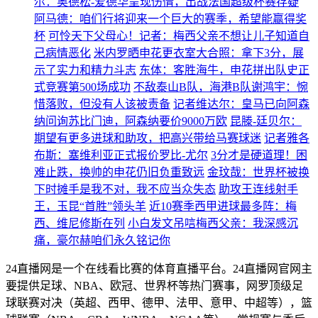
尔：奥德松-爱德华呈现伤情，出战法国超级杯赛存疑
阿马德：咱们行将迎来一个巨大的赛季，希望能赢得奖
杯
可怜天下父母心！记者：梅西父亲不想让儿子知道自
己病情恶化
米内罗晒申花更衣室大合照：拿下3分，展
示了实力和精力斗志
东体：客胜海牛，申花拼出队史正
式竞赛第500场成功
不敌泰山B队，海港B队谢鸿宇：惋
惜落败，但没有人该被责备
记者维达尔：皇马已向阿森
纳问询苏比门迪，阿森纳要价9000万欧
昆滕-廷贝尔：
期望有更多进球和助攻，把高兴带给马赛球迷
记者雅各
布斯：塞维利亚正式报价罗比-尤尔
3分才是硬道理！困
难止跌，换帅的申花仍旧负重致远
金玟哉：世界杯被换
下时摊手是我不对，我不应当众失态
助攻王连线射手
王，玉昆“首胜”领头羊
近10赛季西甲进球最多阵：梅
西、维尼修斯在列
小白发文吊唁梅西父亲：我深感沉
痛，豪尔赫咱们永久铭记你
24直播网是一个在线看比赛的体育直播平台。24直播网官网主
要提供足球、NBA、欧冠、世界杯等热门赛事，网罗顶级足
球联赛对决（英超、西甲、德甲、法甲、意甲、中超等），篮