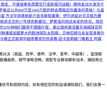
真想走，可直接奉告西蒙尼
打造新银河战舰！穆帅发动大清洗方
挨近以共800万至1000万欧的转会费敲定坎塞洛
何意味？与皇
新星 齐沃中场革新助力良多
斯帕莱蒂：伊尔迪兹对尤文极为要
挑选尤文的17号球衣
斯基拉：萨索洛问询达米安的状况，球员
终20分钟咱们踢得不错
图片报：莱比锡将激活霍芬海姆球员阿
利物浦或加盟更大的欧洲球队
太阳报：贝林厄姆与女友现身奥尔
冷巷正式取得中超参赛资历
热身赛-因卡皮耶破门难救主 阿森
联赛对决（英超、西甲、德甲、法甲、意甲、中超等），篮球联
高清直播画质，细节清晰流畅，搭配专业解说解析战术、捕捉高光
播信号和视频内容，如有侵犯您的权益请通知我们，我们会第一