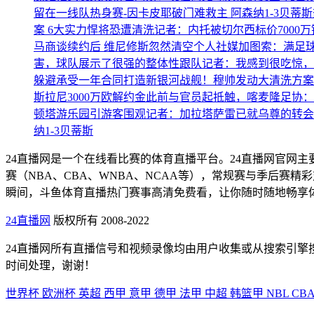
留在一线队
热身赛-因卡皮耶破门难救主 阿森纳1-3贝蒂斯
案 6大实力悍将恐遭清洗
记者：内托被切尔西标价7000
马商谈续约后 维尼修斯忽然清空个人社媒
加图索：满足
害，球队展示了很强的整体性
跟队记者：我感到很吃惊，
躲避承受一年合同
打造新银河战舰！穆帅发动大清洗方案
斯拉尼3000万欧解约金
此前与官员起抵触，喀麦隆足协：
顿塔游乐园引游客围观
记者：加拉塔萨雷已就乌尊的转会
纳1-3贝蒂斯
24直播网是一个在线看比赛的体育直播平台。24直播网官网
赛（NBA、CBA、WNBA、NCAA等），常规赛与季后
瞬间，斗鱼体育直播热门赛事高清免费看，让你随时随地畅享
24直播网
版权所有 2008-2022
24直播网所有直播信号和视频录像均由用户收集或从搜索引
时间处理，谢谢！
世界杯
欧洲杯
英超
西甲
意甲
德甲
法甲
中超
韩篮甲
NBL
CB