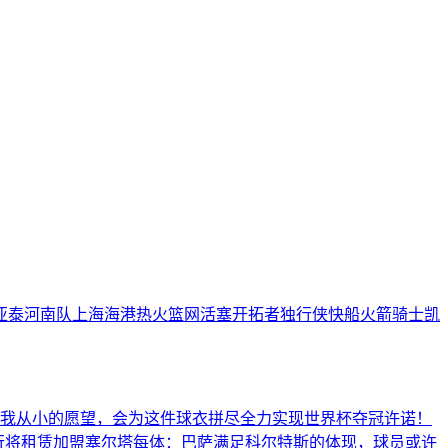
亚泰
河南队
上海海港
热火
篮网
活塞
开拓者
独行侠
快船
火箭
骑士
凯
我从小的愿望，会为这件球衣拼尽全力
实现世界杯夺冠许诺！
行将租赁加盟塞尔塔
每体：巴萨满足科尔特斯的体现，球员或许