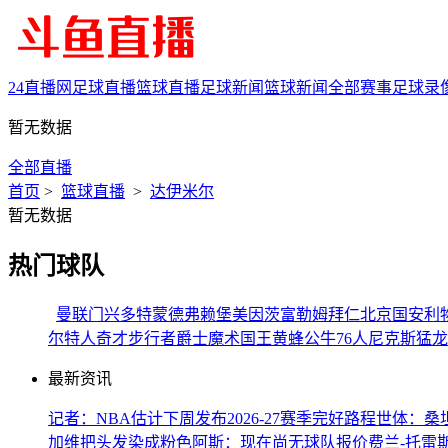
24直播网
足球直播
篮球直播
足球新闻
篮球新闻
全部赛事
足球录
暂无数据
全部直播
首页
>
篮球直播
>
达伊米尔
暂无数据
热门球队
曼联
门兴
多特蒙德
弗赖堡
美因茨
富勒姆
拜仁
北京国安
利
尔特人
奇才
步行者
爵士
魔术
国王
黄蜂
公牛
76人
尼克斯
猛龙
最新资讯
记者：NBA估计下周发布2026-27赛季完好路程
世体：桑
加维把头发染成粉色
阿斯：现在尚无球队报价费兰-托雷