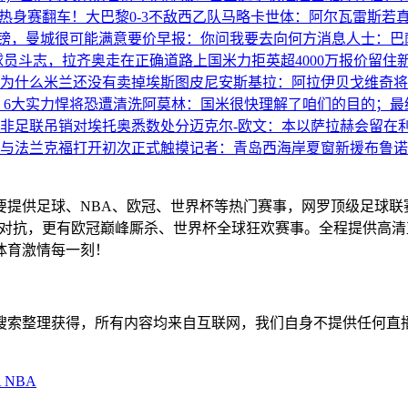
热身赛翻车！大巴黎0-3不敌西乙队马略卡
世体：阿尔瓦雷斯若
万镑，曼城很可能满意要价
早报：你问我要去向何方
消息人士：巴萨
球员斗志，拉齐奥走在正确道路上
国米力拒英超4000万报价留住
为什么米兰还没有卖掉埃斯图皮尼安
斯基拉：阿拉伊贝戈维奇将
 6大实力悍将恐遭清洗
阿莫林：国米很快理解了咱们的目的；最
非足联吊销对埃托奥悉数处分
迈克尔-欧文：本以萨拉赫会留在
与法兰克福打开初次正式触摸
记者：青岛西海岸夏窗新援布鲁诺
主要提供足球、NBA、欧冠、世界杯等热门赛事，网罗顶级足球
赛精彩对抗，更有欧冠巅峰厮杀、世界杯全球狂欢赛事。全程提供
体育激情每一刻！
擎搜索整理获得，所有内容均来自互联网，我们自身不提供任何直
A
NBA