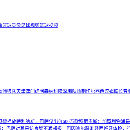
像
篮球录像
足球视频
篮球视频
物浦
狼队
天津津门虎
阿森纳
科隆
深圳队
热刺
切尔西
西汉姆联
长春
坦德拒放萨利纳斯，巴萨仅出价600万欧
穆尼奥斯：加盟利物浦是
斯；巴萨对其采访言辞不满
邮报：巴因迪尔获准赴西班牙体检，