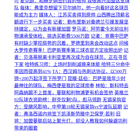
可
麦克朗：和赫罗纳签约真的很帅 我很高兴加盟这支球
队
每体：弗里克想留下贝尔纳尔，他一向看好这名球员
能成为主力
媒体人：江苏买卖得到原帅 山西腾出顶薪名
额进行下一步买卖
记者：勒布里斯对桑德兰引援发展坚
持镇定，以为会有新援加盟
罗马诺：阿劳霍今天前往利
物浦承受体检，挑选买断费5500万欧
记者：竞赛中巴萨
有时缺少掌控局势的沉着，罗德里到来会改动这点
问候
大罗传奇赛季！巴萨新赛季第三球衣官方定妆照出炉
记
者：贝洛蒂脱离卡利亚里再次成为自在球员，正在寻觅
下家
哈特练习师：上场时刻削减换来体能 哈特三分命中
率因而提高到41%
TA：西汉姆与热刺达协议，以500万
镑+200万起浮签下所罗门
昆滕·廷伯：巴萨是我年少时
最神往的球队，梅西便是我的足球崇奉
林帕：斯科特去
阿森纳踢不上首发，曼联和利物浦更有机会签他
英格兰
92队球衣资助榜：耐克仅剩5队，彪马领跑
无锡吴钩官
方：受飓风影响，中甲第18轮无锡吴钩vs宁波队延期
记
者：弗洛西诺内将签下凯泽斯劳滕中卫保罗·若利
旧
将：加盟曼联后站上聚光灯，却没人教我如何躲避功利
带来的圈套