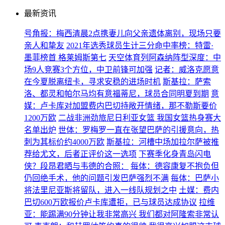
最新资讯
号角报：梅西清晨2点携妻儿向父亲遗体离别，现场只要
亲人和挚友
2021年选秀球员生计三分命中率榜：特雷·
墨菲榜首 格莱姆斯第七
天空体育列阿森纳阵型深度：中
场9人竞赛3个方位，中卫前锋可加强
记者：威洛克愿意
在今夏脱离纽卡，寻求安稳的进场时机
斯基拉：萨索
洛、都灵和帕尔马均有意福蒂尼，球员合同明夏到期
意
媒：卢卡库对加盟费内巴切持敞开情绪，那不勒斯要价
1200万欧
二战非洲劲旅尼日利亚女篮 我国女篮热身赛大
名单出炉
世体：罗梅罗一直在张望巴萨的引援意向，热
刺为其标价约4000万欧
斯基拉：河槽中场加拉尔萨被推
荐给尤文，后者正评价这一选项
下赛季化身青岛闪电
侠？段昂君晒与韦德的合照：
每体：德容康复不抱负但
仍回绝手术，他的问题引发巴萨强烈不满
每体：巴萨小
将法里尼亚斯将留队，进入一线队规划之中
土媒：费内
巴切600万欧报价卢卡库遭拒，已与球员达成协议
拉维
亚：能踢满90分钟让我非常高兴 我们都对阿隆索非常认