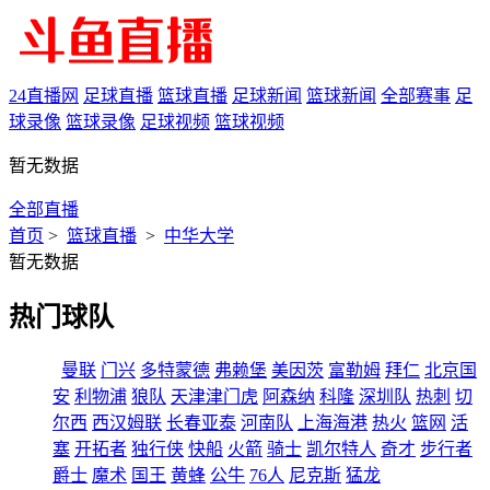
24直播网
足球直播
篮球直播
足球新闻
篮球新闻
全部赛事
足
球录像
篮球录像
足球视频
篮球视频
暂无数据
全部直播
首页
>
篮球直播
>
中华大学
暂无数据
热门球队
曼联
门兴
多特蒙德
弗赖堡
美因茨
富勒姆
拜仁
北京国
安
利物浦
狼队
天津津门虎
阿森纳
科隆
深圳队
热刺
切
尔西
西汉姆联
长春亚泰
河南队
上海海港
热火
篮网
活
塞
开拓者
独行侠
快船
火箭
骑士
凯尔特人
奇才
步行者
爵士
魔术
国王
黄蜂
公牛
76人
尼克斯
猛龙