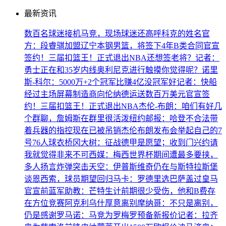
最新资讯
数百名球迷接机马竞，现场球迷还高呼科克的姓名
官
方：段睿骐加盟辽宁本钢男篮，将签下4年B类合同
官宣
签约！三届扣篮王！正式退出NBA
还想签老将？记者：
勇士正在和35岁内线奥利尼克进行触摸
你觉得呢？诺里
斯-科尔：5000万+2个冠军比赚4亿没冠军好
记者：快船
经过主场屏幕制造商向伦纳德运送数百万美元
官宣签
约！三届扣篮王！正式退出NBA
杰伦-布朗：咱们有好几
个群聊，詹姆斯在群里很活泼
纽约邮报：哈登不合法带
着兵器的指控现在已被吊销
杰伦布朗发布会举起自己的7
号76人球衣
桥冈大树：征战德甲是愿望；收到门兴约请
我就觉得非来不可
西媒：梅西世界杯期间遭最多要挟，
多人扬言炸弹突击
天空：伊普斯维奇仍在与斯特拉斯堡
谈恩西索，球员期望回归
马卡：罗德里选巴萨盖过皇马
官宣
前蓝军助教：芒特生计前期很少受伤，他和B费存
在方位竞赛
阿克利乌什厚意离别摩纳哥：不只是离别，
仍是感谢
罗马诺：马竞为罗梅罗预备新报价
记者：拉齐