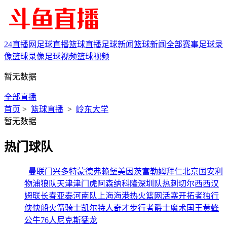
24直播网
足球直播
篮球直播
足球新闻
篮球新闻
全部赛事
足球录
像
篮球录像
足球视频
篮球视频
暂无数据
全部直播
首页
>
篮球直播
>
岭东大学
暂无数据
热门球队
曼联
门兴
多特蒙德
弗赖堡
美因茨
富勒姆
拜仁
北京国安
利
物浦
狼队
天津津门虎
阿森纳
科隆
深圳队
热刺
切尔西
西汉
姆联
长春亚泰
河南队
上海海港
热火
篮网
活塞
开拓者
独行
侠
快船
火箭
骑士
凯尔特人
奇才
步行者
爵士
魔术
国王
黄蜂
公牛
76人
尼克斯
猛龙