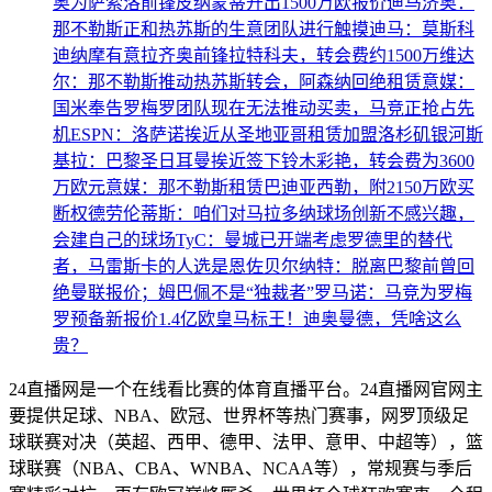
奥为萨索洛前锋皮纳蒙蒂开出1500万欧报价
迪马济奥：
那不勒斯正和热苏斯的生意团队进行触摸
迪马：莫斯科
迪纳摩有意拉齐奥前锋拉特科夫，转会费约1500万
维达
尔：那不勒斯推动热苏斯转会，阿森纳回绝租赁
意媒：
国米奉告罗梅罗团队现在无法推动买卖，马竞正抢占先
机
ESPN：洛萨诺挨近从圣地亚哥租赁加盟洛杉矶银河
斯
基拉：巴黎圣日耳曼挨近签下铃木彩艳，转会费为3600
万欧元
意媒：那不勒斯租赁巴迪亚西勒，附2150万欧买
断权
德劳伦蒂斯：咱们对马拉多纳球场创新不感兴趣，
会建自己的球场
TyC：曼城已开端考虑罗德里的替代
者，马雷斯卡的人选是恩佐
贝尔纳特：脱离巴黎前曾回
绝曼联报价；姆巴佩不是“独裁者”
罗马诺：马竞为罗梅
罗预备新报价
1.4亿欧皇马标王！迪奥曼德，凭啥这么
贵？
24直播网是一个在线看比赛的体育直播平台。24直播网官网主
要提供足球、NBA、欧冠、世界杯等热门赛事，网罗顶级足
球联赛对决（英超、西甲、德甲、法甲、意甲、中超等），篮
球联赛（NBA、CBA、WNBA、NCAA等），常规赛与季后