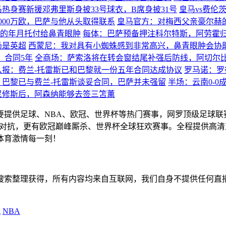
马热身赛新援邓弗里斯身披33号球衣，B席身披31号
皇马vs费伦
000万欧，巴萨与他从头取得联系
皇马官方：对梅西父亲豪尔赫
的年月托付给鼻青眼肿
每体：巴萨预备押注科尔特斯，阿劳霍
仍是英超
西蒙尼：我对具有小蜘蛛感到非常高兴，鼻青眼肿会协
，合同5年
全商场：萨索洛将在转会窗结尾补强后防线，阿切尔
队报：费兰-托雷斯已和巴黎就一份五年合同达成协议
罗马诺：罗
：巴黎已与费兰-托雷斯谈妥合同，巴萨并未强留
半场：云南0-
尼修斯后，阿森纳能够去签三笘薰
主要提供足球、NBA、欧冠、世界杯等热门赛事，网罗顶级足球
赛精彩对抗，更有欧冠巅峰厮杀、世界杯全球狂欢赛事。全程提供
体育激情每一刻！
擎搜索整理获得，所有内容均来自互联网，我们自身不提供任何直
A
NBA