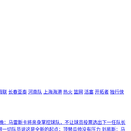
姆联
长春亚泰
河南队
上海海港
热火
篮网
活塞
开拓者
独行侠
晚：马雷斯卡将亲身掌控球队，不让球员投票选出下一任队长
跟一切队员说这是全新的起点；顶替瓜帅没有压力
刘易斯：马