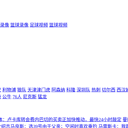
录像
篮球录像
足球视频
篮球视频
安
利物浦
狼队
天津津门虎
阿森纳
科隆
深圳队
热刺
切尔西
西汉
蜂
公牛
76人
尼克斯
猛龙
体：卢卡库转会费内巴切的买卖正加快推动，最快24小时敲定
曼
介绍吉马良斯：选39号由于父亲；空闲时喜欢垂钓
马雷斯卡：我