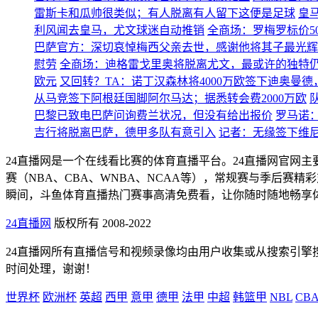
雷斯卡和瓜帅很类似；有人脱离有人留下这便是足球
皇
利风闻去皇马，尤文球迷自动推销
全商场：罗梅罗标价5
巴萨官方：深切哀悼梅西父亲去世，感谢他将其子最光辉
慰劳
全商场：迪格雷戈里奥将脱离尤文，最或许的独特
欧元
又回转？TA：诺丁汉森林将4000万欧签下迪奥曼德
从马竞签下阿根廷国脚阿尔马达；据悉转会费2000万欧
巴黎已致电巴萨问询费兰状况，但没有给出报价
罗马诺
吉行将脱离巴萨，德甲多队有意引入
记者：无缘签下维
24直播网是一个在线看比赛的体育直播平台。24直播网官网
赛（NBA、CBA、WNBA、NCAA等），常规赛与季后
瞬间，斗鱼体育直播热门赛事高清免费看，让你随时随地畅享
24直播网
版权所有 2008-2022
24直播网所有直播信号和视频录像均由用户收集或从搜索引
时间处理，谢谢！
世界杯
欧洲杯
英超
西甲
意甲
德甲
法甲
中超
韩篮甲
NBL
CB