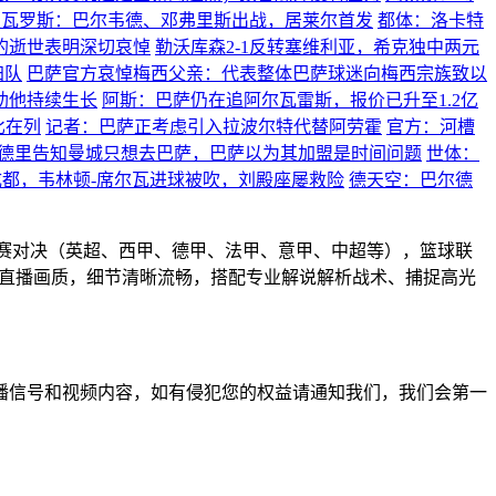
茨瓦罗斯：巴尔韦德、邓弗里斯出战，居莱尔首发
都体：洛卡特
的逝世表明深切哀悼
勒沃库森2-1反转塞维利亚，希克独中两元
归队
巴萨官方哀悼梅西父亲：代表整体巴萨球迷向梅西宗族致以
助他持续生长
阿斯：巴萨仍在追阿尔瓦雷斯，报价已升至1.2亿
比在列
记者：巴萨正考虑引入拉波尔特代替阿劳霍
官方：河槽
德里告知曼城只想去巴萨，巴萨以为其加盟是时间问题
世体：
0成都，韦林顿-席尔瓦进球被吹，刘殿座屡救险
德天空：巴尔德
联赛对决（英超、西甲、德甲、法甲、意甲、中超等），篮球联
高清直播画质，细节清晰流畅，搭配专业解说解析战术、捕捉高光
播信号和视频内容，如有侵犯您的权益请通知我们，我们会第一