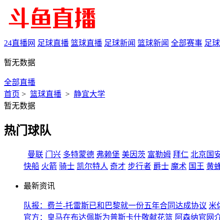
24直播网
足球直播
篮球直播
足球新闻
篮球新闻
全部赛事
足球
暂无数据
全部直播
首页
>
篮球直播
>
静宜大学
暂无数据
热门球队
曼联
门兴
多特蒙德
弗赖堡
美因茨
富勒姆
拜仁
北京国
快船
火箭
骑士
凯尔特人
奇才
步行者
爵士
魔术
国王
黄
最新资讯
队报：费兰-托雷斯已和巴黎就一份五年合同达成协议
米
官方：皇马在布达佩斯为普斯卡什敬献花篮
阿森纳官网